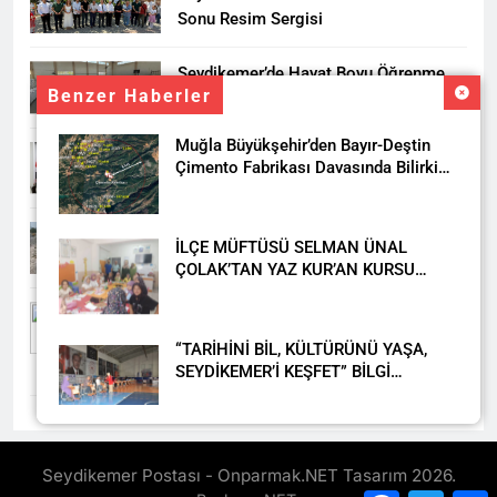
Sonu Resim Sergisi
Seydikemer’de Hayat Boyu Öğrenme
Benzer Haberler
Haftası Kadıköy Sergisiyle Başladı
Muğla Büyükşehir’den Bayır-Deştin
DALAMAN KENT PARK PROJESİ İÇİN
Çimento Fabrikası Davasında Bilirkişi
BAŞKAN DURMUŞ’A YETKİ VERİLDİ
Raporuna İtiraz
Seydikemer’de Akçay Deresi Tepkisi
İLÇE MÜFTÜSÜ SELMAN ÜNAL
Büyüyor: “Yetkililer Vatandaşın Sesini
ÇOLAK’TAN YAZ KUR’AN KURSU
Duysun”
ÖĞRENCİLERİNE ZİYARET
Muğla’da Uyuşturucuya Geçit Yok: 9
Tutuklama
“TARİHİNİ BİL, KÜLTÜRÜNÜ YAŞA,
SEYDİKEMER’İ KEŞFET” BİLGİ
YARIŞMASI BÜYÜK BEĞENİ ALDI
DAHA FAZLA
Seydikemer Halk Eğitimi
Merkezi’nden Muhteşem Yıl Sonu
Seydikemer Postası - Onparmak.NET Tasarım 2026.
Sergisi