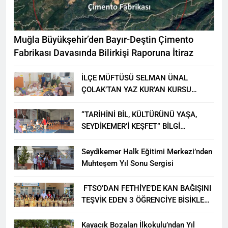
Muğla Büyükşehir’den Bayır-Deştin Çimento
Fabrikası Davasında Bilirkişi Raporuna İtiraz
İLÇE MÜFTÜSÜ SELMAN ÜNAL
ÇOLAK’TAN YAZ KUR’AN KURSU
ÖĞRENCİLERİNE ZİYARET
“TARİHİNİ BİL, KÜLTÜRÜNÜ YAŞA,
SEYDİKEMER’İ KEŞFET” BİLGİ
YARIŞMASI BÜYÜK BEĞENİ ALDI
Seydikemer Halk Eğitimi Merkezi’nden
Muhteşem Yıl Sonu Sergisi
FTSO’DAN FETHİYE’DE KAN BAĞIŞINI
TEŞVİK EDEN 3 ÖĞRENCİYE BİSİKLET
HEDİYESİ
Kayacık Bozalan İlkokulu’ndan Yıl