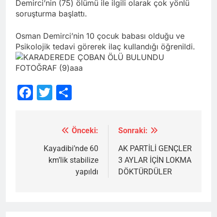
Demirci’nin (75) ölümü ile ilgili olarak çok yönlü
soruşturma başlattı.
Osman Demirci’nin 10 çocuk babası olduğu ve
Psikolojik tedavi görerek ilaç kullandığı öğrenildi.
Facebook
Twitter
Share
Önceki:
Sonraki:
Yazı
gezinmesi
Kayadibi’nde 60
AK PARTİLİ GENÇLER
km’lik stabilize
3 AYLAR İÇİN LOKMA
yapıldı
DÖKTÜRDÜLER