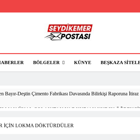
Seydikemer Posta
Seydikemer'in Haber Sitesi
BÖLGELER
HABERLER
KÜNYE
BEŞKAZA SITEL
 Bayır-Deştin Çimento Fabrikası Davasında Bilirkişi Raporuna İtiraz
SELMAN ÜNAL ÇOLAK’TAN YAZ KUR’AN KURSU ÖĞRENCİL
KÜLTÜRÜNÜ YAŞA, SEYDİKEMER’İ KEŞFET” BİLGİ YARIŞM
AR İÇİN LOKMA DÖKTÜRDÜLER