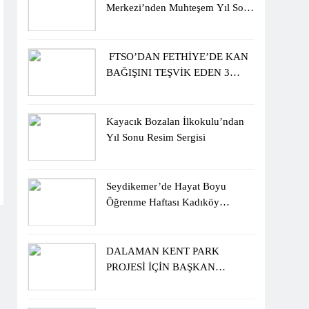
Merkezi’nden Muhteşem Yıl Sonu
Sergisi
FTSO’DAN FETHİYE’DE KAN
BAĞIŞINI TEŞVİK EDEN 3
ÖĞRENCİYE BİSİKLET
HEDİYESİ
Kayacık Bozalan İlkokulu’ndan
Yıl Sonu Resim Sergisi
Seydikemer’de Hayat Boyu
Öğrenme Haftası Kadıköy
Sergisiyle Başladı
DALAMAN KENT PARK
PROJESİ İÇİN BAŞKAN
DURMUŞ’A YETKİ VERİLDİ