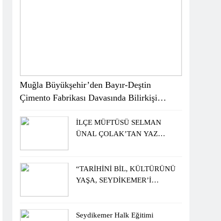
Muğla Büyükşehir’den Bayır-Deştin
Çimento Fabrikası Davasında Bilirkişi
Raporuna İtiraz
İLÇE MÜFTÜSÜ SELMAN
ÜNAL ÇOLAK’TAN YAZ
KUR’AN KURSU
ÖĞRENCİLERİNE ZİYARET
“TARİHİNİ BİL, KÜLTÜRÜNÜ
YAŞA, SEYDİKEMER’İ
KEŞFET” BİLGİ YARIŞMASI
BÜYÜK BEĞENİ ALDI
Seydikemer Halk Eğitimi