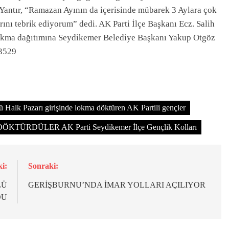
Yantır, “Ramazan Ayının da içerisinde mübarek 3 Aylara çok
rını tebrik ediyorum” dedi. AK Parti İlçe Başkanı Ecz. Salih
i lokma dağıtımına Seydikemer Belediye Başkanı Yakup Otgöz
ü Halk Pazarı girişinde lokma döktüren AK Partili gençler
ÜRDÜLER AK Parti Seydikemer İlçe Gençlik Kolları
i:
Sonraki:
LÜ
GERİŞBURNU’NDA İMAR YOLLARI AÇILIYOR
DU