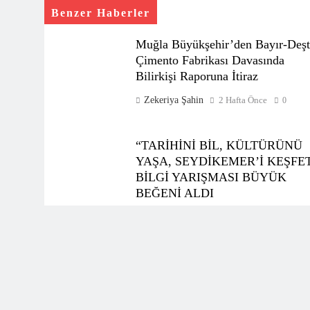
Benzer Haberler
Muğla Büyükşehir’den Bayır-Deşt
Çimento Fabrikası Davasında
Bilirkişi Raporuna İtiraz
Zekeriya Şahin
2 Hafta Önce
0
“TARİHİNİ BİL, KÜLTÜRÜNÜ
YAŞA, SEYDİKEMER’İ KEŞFE
BİLGİ YARIŞMASI BÜYÜK
BEĞENİ ALDI
Zekeriya Şahin
1 Ay Önce
0