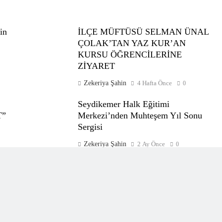
in
İLÇE MÜFTÜSÜ SELMAN ÜNAL
ÇOLAK’TAN YAZ KUR’AN
KURSU ÖĞRENCİLERİNE
ZİYARET
Zekeriya Şahin
4 Hafta Önce
0
Seydikemer Halk Eğitimi
T”
Merkezi’nden Muhteşem Yıl Sonu
Sergisi
Zekeriya Şahin
2 Ay Önce
0