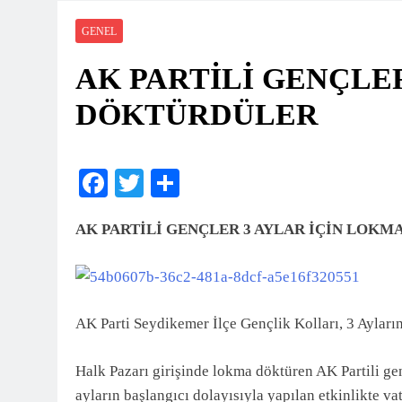
Seydikemer Halk Eği
2 Ay Önce
GENEL
FTSO’DAN FETHİ
AK PARTİLİ GENÇLE
2 Ay Önce
Kayacık Bozalan İlk
DÖKTÜRDÜLER
2 Ay Önce
Seydikemer’de Hayat
2 Ay Önce
Facebook
Twitter
Share
DALAMAN KENT P
2 Ay Önce
Seydikemer’de Akçay 
AK PARTİLİ GENÇLER 3 AYLAR İÇİN LOK
3 Ay Önce
Muğla’da Uyuşturucu
3 Ay Önce
AK Parti Seydikemer İlçe Gençlik Kolları, 3 Ayları
Halk Pazarı girişinde lokma döktüren AK Partili g
ayların başlangıcı dolayısıyla yapılan etkinlikte v