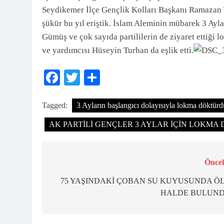
Seydikemer İlçe Gençlik Kolları Başkanı Ramazan 
şükür bu yıl eriştik. İslam Aleminin mübarek 3 Ayla
Gümüş ve çok sayıda partililerin de ziyaret ettiğ
ve yardımcısı Hüseyin Turhan da eşlik etti.
Facebook
Twitter
Share
Tagged:
3 Ayların başlangıcı dolayısıyla lokma döktürd
AK PARTİLİ GENÇLER 3 AYLAR İÇİN LOKMA DÖKT
Öncek
Yazı
gezinmesi
75 YAŞINDAKİ ÇOBAN SU KUYUSUNDA Ö
HALDE BULUN