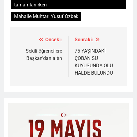
tamamlanırken
Mahalle Muhtarı Yusuf Özbek
Önceki:
Sonraki:
Yazı
gezinmesi
Sekili öğrencilere
75 YAŞINDAKİ
Başkan’dan altın
ÇOBAN SU
KUYUSUNDA ÖLÜ
HALDE BULUNDU