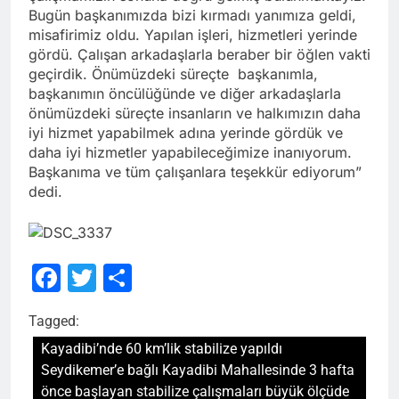
Bugün başkanımızda bizi kırmadı yanımıza geldi,
misafirimiz oldu. Yapılan işleri, hizmetleri yerinde
gördü. Çalışan arkadaşlarla beraber bir öğlen vakti
geçirdik. Önümüzdeki süreçte başkanımla,
başkanımın öncülüğünde ve diğer arkadaşlarla
önümüzdeki süreçte insanların ve halkımızın daha
iyi hizmet yapabilmek adına yerinde gördük ve
daha iyi hizmetler yapabileceğimize inanıyorum.
Başkanıma ve tüm çalışanlara teşekkür ediyorum”
dedi.
Facebook
Twitter
Share
Tagged:
Kayadibi’nde 60 km’lik stabilize yapıldı
Seydikemer’e bağlı Kayadibi Mahallesinde 3 hafta
önce başlayan stabilize çalışmaları büyük ölçüde