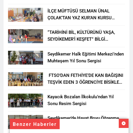
İLÇE MÜFTÜSÜ SELMAN ÜNAL
ÇOLAK’TAN YAZ KUR’AN KURSU
ÖĞRENCİLERİNE ZİYARET
“TARİHİNİ BİL, KÜLTÜRÜNÜ YAŞA,
SEYDİKEMER’İ KEŞFET” BİLGİ
YARIŞMASI BÜYÜK BEĞENİ ALDI
Seydikemer Halk Eğitimi Merkezi’nden
Muhteşem Yıl Sonu Sergisi
FTSO’DAN FETHİYE’DE KAN BAĞIŞINI
TEŞVİK EDEN 3 ÖĞRENCİYE BİSİKLET
HEDİYESİ
Kayacık Bozalan İlkokulu’ndan Yıl
Sonu Resim Sergisi
Seydikemer’de Hayat Boyu Öğrenme
Benzer Haberler
Haftası Kadıköy Sergisiyle Başladı