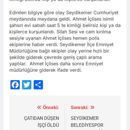
Edinilen bilgiye göre olay Seydikemer Cumhuriyet
meydanında meydana geldi. Ahmet İçlises isimli
şahsın evi sabah saat 5 te kimliği belirsiz kişi ya da
kişilerce kurşunlandı. Silah Sesi ve cam kırılma
sesiyle uyanan Ahmet İçlises hemen polis
ekiplerine haber verdi. Seydikemer İlçe Emniyet
Müdürlüğüne bağlı ekipler olay yerine hızlı bir
şekilde giderek çevrede geniş çaplı arama
yaptılar. Ahmet İçlises daha sonra Emniyet
müdürlüğüne giderek ifade verdi.
Facebook
Twitter
Share
Önceki:
Sonraki:
Yazı
gezinmesi
ÇATIDAN DÜŞEN
SEYDİKEMER
İŞÇİ ÖLDÜ
BELEDİYESPOR