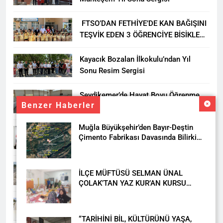
FTSO’DAN FETHİYE’DE KAN BAĞIŞINI
TEŞVİK EDEN 3 ÖĞRENCİYE BİSİKLET
HEDİYESİ
Kayacık Bozalan İlkokulu’ndan Yıl
Sonu Resim Sergisi
Seydikemer’de Hayat Boyu Öğrenme
Benzer Haberler
Haftası Kadıköy Sergisiyle Başladı
Muğla Büyükşehir’den Bayır-Deştin
DALAMAN KENT PARK PROJESİ İÇİN
Çimento Fabrikası Davasında Bilirkişi
BAŞKAN DURMUŞ’A YETKİ VERİLDİ
Raporuna İtiraz
Seydikemer’de Akçay Deresi Tepkisi
İLÇE MÜFTÜSÜ SELMAN ÜNAL
Büyüyor: “Yetkililer Vatandaşın Sesini
ÇOLAK’TAN YAZ KUR’AN KURSU
Duysun”
ÖĞRENCİLERİNE ZİYARET
Muğla’da Uyuşturucuya Geçit Yok: 9
Tutuklama
“TARİHİNİ BİL, KÜLTÜRÜNÜ YAŞA,