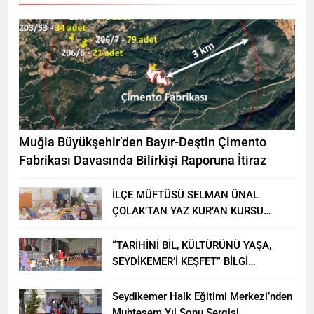
Muğla Büyükşehir’den Bayır-Deştin Çimento
Fabrikası Davasında Bilirkişi Raporuna İtiraz
İLÇE MÜFTÜSÜ SELMAN ÜNAL
ÇOLAK’TAN YAZ KUR’AN KURSU
ÖĞRENCİLERİNE ZİYARET
“TARİHİNİ BİL, KÜLTÜRÜNÜ YAŞA,
SEYDİKEMER’İ KEŞFET” BİLGİ
YARIŞMASI BÜYÜK BEĞENİ ALDI
Seydikemer Halk Eğitimi Merkezi’nden
Muhteşem Yıl Sonu Sergisi