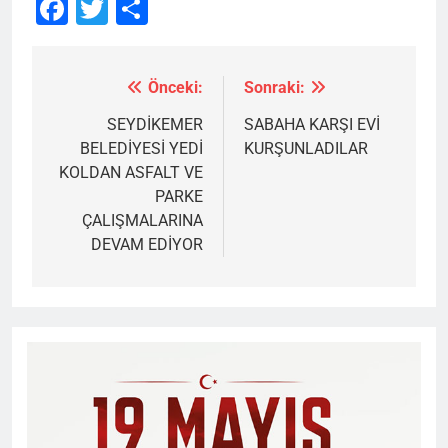
Facebook
Twitter
Share
Önceki:
Sonraki:
Yazı
gezinmesi
SEYDİKEMER
SABAHA KARŞI EVİ
BELEDİYESİ YEDİ
KURŞUNLADILAR
KOLDAN ASFALT VE
PARKE
ÇALIŞMALARINA
DEVAM EDİYOR