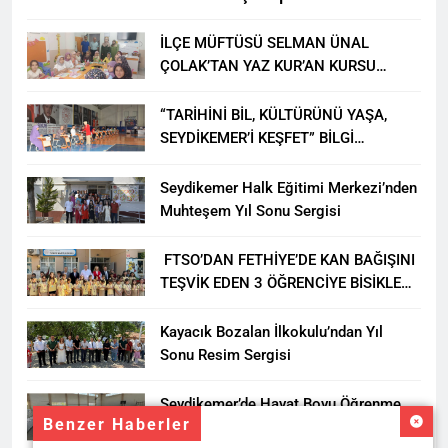
İLÇE MÜFTÜSÜ SELMAN ÜNAL
ÇOLAK’TAN YAZ KUR’AN KURSU
ÖĞRENCİLERİNE ZİYARET
“TARİHİNİ BİL, KÜLTÜRÜNÜ YAŞA,
SEYDİKEMER’İ KEŞFET” BİLGİ
YARIŞMASI BÜYÜK BEĞENİ ALDI
Seydikemer Halk Eğitimi Merkezi’nden
Muhteşem Yıl Sonu Sergisi
FTSO’DAN FETHİYE’DE KAN BAĞIŞINI
TEŞVİK EDEN 3 ÖĞRENCİYE BİSİKLET
HEDİYESİ
Kayacık Bozalan İlkokulu’ndan Yıl
Sonu Resim Sergisi
Seydikemer’de Hayat Boyu Öğrenme
Benzer Haberler
Haftası Kadıköy Sergisiyle Başladı