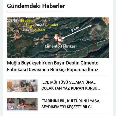
Gündemdeki Haberler
Muğla Büyükşehir’den Bayır-Deştin Çimento
Fabrikası Davasında Bilirkişi Raporuna İtiraz
İLÇE MÜFTÜSÜ SELMAN ÜNAL
ÇOLAK’TAN YAZ KUR’AN KURSU
ÖĞRENCİLERİNE ZİYARET
“TARİHİNİ BİL, KÜLTÜRÜNÜ YAŞA,
SEYDİKEMER’İ KEŞFET” BİLGİ
YARIŞMASI BÜYÜK BEĞENİ ALDI