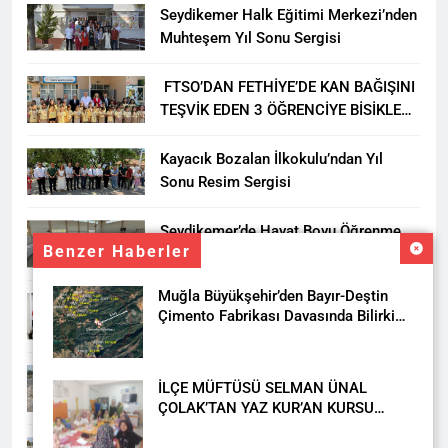
Seydikemer Halk Eğitimi Merkezi’nden
Muhteşem Yıl Sonu Sergisi
FTSO’DAN FETHİYE’DE KAN BAĞIŞINI
TEŞVİK EDEN 3 ÖĞRENCİYE BİSİKLET
HEDİYESİ
Kayacık Bozalan İlkokulu’ndan Yıl
Sonu Resim Sergisi
Seydikemer’de Hayat Boyu Öğrenme
Benzer Haberler
Haftası Kadıköy Sergisiyle Başladı
Muğla Büyükşehir’den Bayır-Deştin
DALAMAN KENT PARK PROJESİ İÇİN
Çimento Fabrikası Davasında Bilirkişi
BAŞKAN DURMUŞ’A YETKİ VERİLDİ
Raporuna İtiraz
Seydikemer’de Akçay Deresi Tepkisi
İLÇE MÜFTÜSÜ SELMAN ÜNAL
Büyüyor: “Yetkililer Vatandaşın Sesini
ÇOLAK’TAN YAZ KUR’AN KURSU
Duysun”
ÖĞRENCİLERİNE ZİYARET