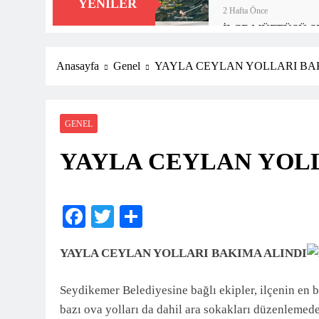
YENILER
2 Hafta Önce
İLÇE MÜFTÜSÜ 
4 Hafta Önce
“TARİHİNİ BİL, 
Anasayfa
Genel
YAYLA CEYLAN YOLLARI BA
1 Ay Önce
Seydikemer Halk Eği
2 Ay Önce
GENEL
FTSO’DAN FETHİ
YAYLA CEYLAN YOLL
2 Ay Önce
Kayacık Bozalan İlk
2 Ay Önce
Seydikemer’de Hayat
Facebook
Twitter
Share
2 Ay Önce
DALAMAN KENT P
YAYLA CEYLAN YOLLARI BAKIMA ALINDI
2 Ay Önce
Seydikemer’de Akçay 
Seydikemer Belediyesine bağlı ekipler, ilçenin en 
3 Ay Önce
bazı ova yolları da dahil ara sokakları düzenlemede
Muğla’da Uyuşturucu