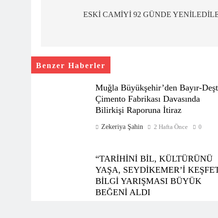
gezinmesi
ESKİ CAMİYİ 92 GÜNDE YENİLEDİL
Benzer Haberler
Muğla Büyükşehir’den Bayır-Deşt
Çimento Fabrikası Davasında
Bilirkişi Raporuna İtiraz
Zekeriya Şahin
2 Hafta Önce
0
“TARİHİNİ BİL, KÜLTÜRÜNÜ
YAŞA, SEYDİKEMER’İ KEŞFE
BİLGİ YARIŞMASI BÜYÜK
BEĞENİ ALDI
Zekeriya Şahin
1 Ay Önce
0