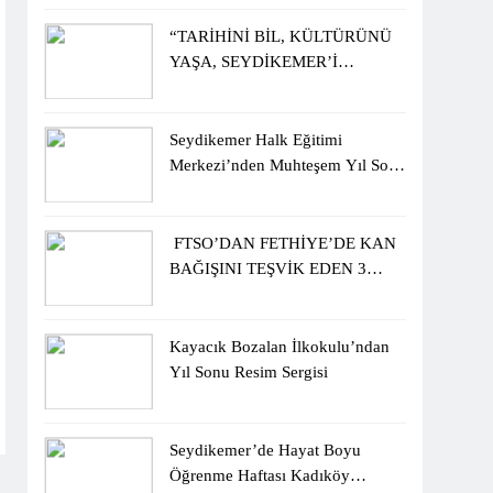
ÖĞRENCİLERİNE ZİYARET
“TARİHİNİ BİL, KÜLTÜRÜNÜ
YAŞA, SEYDİKEMER’İ
KEŞFET” BİLGİ YARIŞMASI
BÜYÜK BEĞENİ ALDI
Seydikemer Halk Eğitimi
Merkezi’nden Muhteşem Yıl Sonu
Sergisi
FTSO’DAN FETHİYE’DE KAN
BAĞIŞINI TEŞVİK EDEN 3
ÖĞRENCİYE BİSİKLET
HEDİYESİ
Kayacık Bozalan İlkokulu’ndan
Yıl Sonu Resim Sergisi
Seydikemer’de Hayat Boyu
Öğrenme Haftası Kadıköy