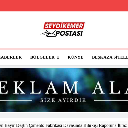
Seydikemer Posta
Seydikemer'in Haber Sitesi
BÖLGELER
HABERLER
KÜNYE
BEŞKAZA SITEL
 Bayır-Deştin Çimento Fabrikası Davasında Bilirkişi Raporuna İtiraz