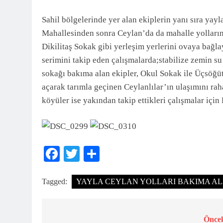
3 Ay Önce
Sahil bölgelerinde yer alan ekiplerin yanı sıra yay
Mahallesinden sonra Ceylan’da da mahalle yolların
Dikilitaş Sokak gibi yerleşim yerlerini ovaya bağl
serimini takip eden çalışmalarda;stabilize zemin su t
sokağı bakıma alan ekipler, Okul Sokak ile Üçsöğüt
açarak tarımla geçinen Ceylanlılar’ın ulaşımını raha
köyüler ise yakından takip ettikleri çalışmalar içi
Facebook
Twitter
Share
Tagged:
YAYLA CEYLAN YOLLARI BAKIMA ALINDI Se
Öncek
Yazı