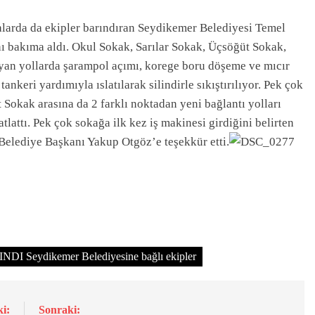
lalarda da ekipler barındıran Seydikemer Belediyesi Temel
ı bakıma aldı. Okul Sokak, Sarılar Sokak, Üçsöğüt Sokak,
ayan yollarda şarampol açımı, korege boru döşeme ve mıcır
ankeri yardımıyla ıslatılarak silindirle sıkıştırılıyor. Pek çok
 Sokak arasına da 2 farklı noktadan yeni bağlantı yolları
tlattı. Pek çok sokağa ilk kez iş makinesi girdiğini belirten
n Belediye Başkanı Yakup Otgöz’e teşekkür etti.
ydikemer Belediyesine bağlı ekipler
i:
Sonraki: