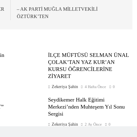
ER
– AK PARTİ MUĞLA MİLLETVEKİLİ
ÖZTÜRK’TEN
in
İLÇE MÜFTÜSÜ SELMAN ÜNAL
ÇOLAK’TAN YAZ KUR’AN
KURSU ÖĞRENCİLERİNE
ZİYARET
Zekeriya Şahin
4 Hafta Önce
0
Seydikemer Halk Eğitimi
T”
Merkezi’nden Muhteşem Yıl Sonu
Sergisi
Zekeriya Şahin
2 Ay Önce
0