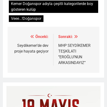
Kemer Doğanspor adıyla çeşitli kategorilerde boy
gösteren kulüp
Veee…!Doğanspor
Önceki:
Sonraki:
Yazı
gezinmesi
Seydikemer’de dev
MHP SEYDİKEMER
proje hayata geçiyor
TEŞKİLATI
’’EROĞLU’NUN
ARKASINDAYIZ’’