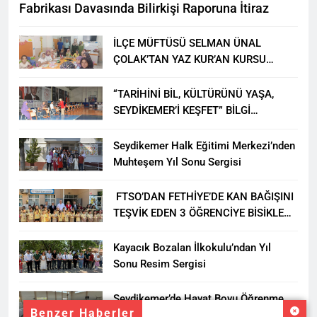
Fabrikası Davasında Bilirkişi Raporuna İtiraz
İLÇE MÜFTÜSÜ SELMAN ÜNAL
ÇOLAK’TAN YAZ KUR’AN KURSU
ÖĞRENCİLERİNE ZİYARET
“TARİHİNİ BİL, KÜLTÜRÜNÜ YAŞA,
SEYDİKEMER’İ KEŞFET” BİLGİ
YARIŞMASI BÜYÜK BEĞENİ ALDI
Seydikemer Halk Eğitimi Merkezi’nden
Muhteşem Yıl Sonu Sergisi
FTSO’DAN FETHİYE’DE KAN BAĞIŞINI
TEŞVİK EDEN 3 ÖĞRENCİYE BİSİKLET
HEDİYESİ
Kayacık Bozalan İlkokulu’ndan Yıl
Sonu Resim Sergisi
Seydikemer’de Hayat Boyu Öğrenme
Benzer Haberler
Haftası Kadıköy Sergisiyle Başladı