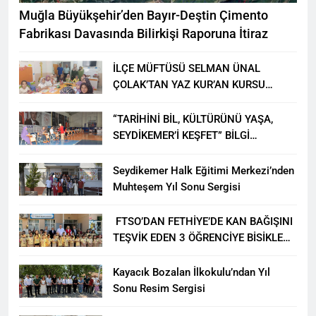
Muğla Büyükşehir’den Bayır-Deştin Çimento
Fabrikası Davasında Bilirkişi Raporuna İtiraz
İLÇE MÜFTÜSÜ SELMAN ÜNAL
ÇOLAK’TAN YAZ KUR’AN KURSU
ÖĞRENCİLERİNE ZİYARET
“TARİHİNİ BİL, KÜLTÜRÜNÜ YAŞA,
SEYDİKEMER’İ KEŞFET” BİLGİ
YARIŞMASI BÜYÜK BEĞENİ ALDI
Seydikemer Halk Eğitimi Merkezi’nden
Muhteşem Yıl Sonu Sergisi
FTSO’DAN FETHİYE’DE KAN BAĞIŞINI
TEŞVİK EDEN 3 ÖĞRENCİYE BİSİKLET
HEDİYESİ
Kayacık Bozalan İlkokulu’ndan Yıl
Sonu Resim Sergisi