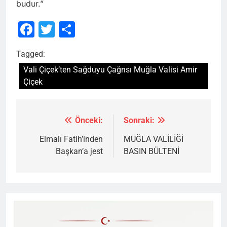
budur.”
Facebook
Twitter
Share
Tagged:
Vali Çiçek’ten Sağduyu Çağrısı Muğla Valisi Amir
Çiçek
Önceki:
Sonraki:
Yazı
gezinmesi
Elmalı Fatih’inden
MUĞLA VALİLİĞİ
Başkan’a jest
BASIN BÜLTENİ