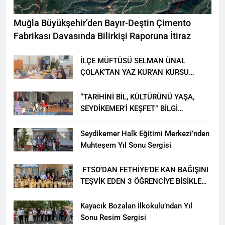
Muğla Büyükşehir’den Bayır-Deştin Çimento
Fabrikası Davasında Bilirkişi Raporuna İtiraz
İLÇE MÜFTÜSÜ SELMAN ÜNAL
ÇOLAK’TAN YAZ KUR’AN KURSU
ÖĞRENCİLERİNE ZİYARET
“TARİHİNİ BİL, KÜLTÜRÜNÜ YAŞA,
SEYDİKEMER’İ KEŞFET” BİLGİ
YARIŞMASI BÜYÜK BEĞENİ ALDI
Seydikemer Halk Eğitimi Merkezi’nden
Muhteşem Yıl Sonu Sergisi
FTSO’DAN FETHİYE’DE KAN BAĞIŞINI
TEŞVİK EDEN 3 ÖĞRENCİYE BİSİKLET
HEDİYESİ
Kayacık Bozalan İlkokulu’ndan Yıl
Sonu Resim Sergisi