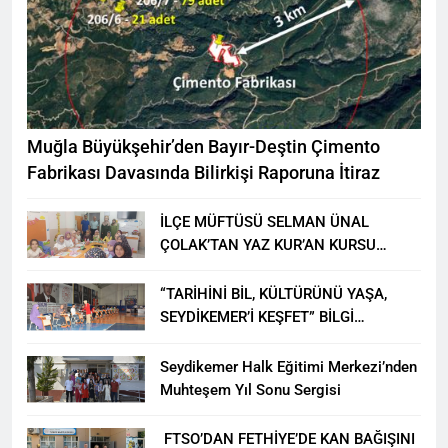
Muğla Büyükşehir’den Bayır-Deştin Çimento
Fabrikası Davasında Bilirkişi Raporuna İtiraz
İLÇE MÜFTÜSÜ SELMAN ÜNAL
ÇOLAK’TAN YAZ KUR’AN KURSU
ÖĞRENCİLERİNE ZİYARET
“TARİHİNİ BİL, KÜLTÜRÜNÜ YAŞA,
SEYDİKEMER’İ KEŞFET” BİLGİ
YARIŞMASI BÜYÜK BEĞENİ ALDI
Seydikemer Halk Eğitimi Merkezi’nden
Muhteşem Yıl Sonu Sergisi
FTSO’DAN FETHİYE’DE KAN BAĞIŞINI