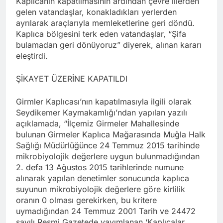
Kaplıcanın kapatılmasının ardından çevre illerden
gelen vatandaşlar, konakladıkları yerlerden
ayrılarak araçlarıyla memleketlerine geri döndü.
Kaplıca bölgesini terk eden vatandaşlar, “Şifa
bulamadan geri dönüyoruz” diyerek, alınan kararı
eleştirdi.
ŞİKAYET ÜZERİNE KAPATILDI
Girmler Kaplıcası’nın kapatılmasıyla ilgili olarak
Seydikemer Kaymakamlığı’ndan yapılan yazılı
açıklamada, “İlçemiz Girmeler Mahallesinde
bulunan Girmeler Kaplıca Mağarasında Muğla Halk
Sağlığı Müdürlüğünce 24 Temmuz 2015 tarihinde
mikrobiyolojik değerlere uygun bulunmadığından
2. defa 13 Ağustos 2015 tarihlerinde numune
alınarak yapılan denetimler sonucunda kaplıca
suyunun mikrobiyolojik değerlere göre kirlilik
oranın 0 olması gerekirken, bu kritere
uymadığından 24 Temmuz 2001 Tarih ve 24472
sayılı Resmi Gazetede yayımlanan ‘Kaplıcalar