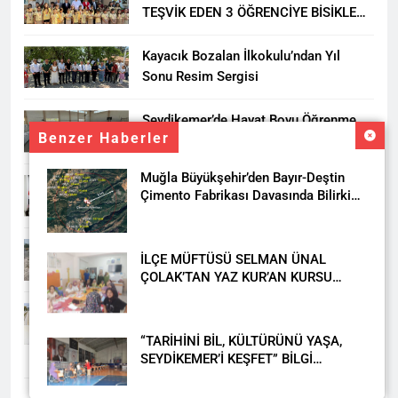
TEŞVİK EDEN 3 ÖĞRENCİYE BİSİKLET
HEDİYESİ
Kayacık Bozalan İlkokulu’ndan Yıl
Sonu Resim Sergisi
Seydikemer’de Hayat Boyu Öğrenme
Benzer Haberler
Haftası Kadıköy Sergisiyle Başladı
Muğla Büyükşehir’den Bayır-Deştin
DALAMAN KENT PARK PROJESİ İÇİN
Çimento Fabrikası Davasında Bilirkişi
BAŞKAN DURMUŞ’A YETKİ VERİLDİ
Raporuna İtiraz
Seydikemer’de Akçay Deresi Tepkisi
İLÇE MÜFTÜSÜ SELMAN ÜNAL
Büyüyor: “Yetkililer Vatandaşın Sesini
ÇOLAK’TAN YAZ KUR’AN KURSU
Duysun”
ÖĞRENCİLERİNE ZİYARET
Muğla’da Uyuşturucuya Geçit Yok: 9
Tutuklama
“TARİHİNİ BİL, KÜLTÜRÜNÜ YAŞA,
SEYDİKEMER’İ KEŞFET” BİLGİ
YARIŞMASI BÜYÜK BEĞENİ ALDI
DAHA FAZLA