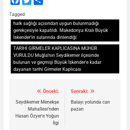
Facebook
Twitter
Share
Tagged:
halk sağlığı açısından uygun bulunmadığı
gerekçesiyle kapatıldı. Makedonya Kralı Büyük
İskender’in sularında dinlendiği
TARİHİ GİRMELER KAPLICASINA MÜHÜR
VURULDU Muğla’nın Seydikemer ilçesinde
bulunan ve geçmişi Büyük İskender’e kadar
dayanan tarihi Girmeler Kaplıcası
Önceki:
Sonraki:
Yazı
gezinmesi
Seydikemer Menekşe
Balayı yolunda can
Mahallesi’nden
pazarı
Hasan Özyer’e Yoğun
İlgi