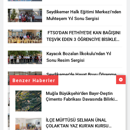
YARIŞMASI BÜYÜK BEĞENİ ALDI
Seydikemer Halk Eğitimi Merkezi’nden
Muhteşem Yıl Sonu Sergisi
FTSO’DAN FETHİYE’DE KAN BAĞIŞINI
TEŞVİK EDEN 3 ÖĞRENCİYE BİSİKLET
HEDİYESİ
Kayacık Bozalan İlkokulu’ndan Yıl
Sonu Resim Sergisi
Seydikemer’de Hayat Boyu Öğrenme
Benzer Haberler
Haftası Kadıköy Sergisiyle Başladı
Muğla Büyükşehir’den Bayır-Deştin
DALAMAN KENT PARK PROJESİ İÇİN
Çimento Fabrikası Davasında Bilirkişi
BAŞKAN DURMUŞ’A YETKİ VERİLDİ
Raporuna İtiraz
Seydikemer’de Akçay Deresi Tepkisi
İLÇE MÜFTÜSÜ SELMAN ÜNAL
Büyüyor: “Yetkililer Vatandaşın Sesini
ÇOLAK’TAN YAZ KUR’AN KURSU
Duysun”