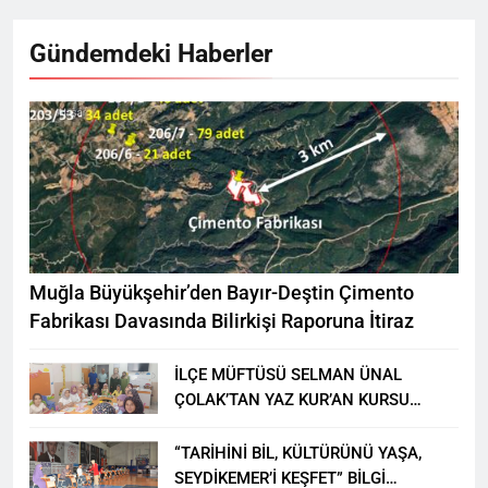
Gündemdeki Haberler
Muğla Büyükşehir’den Bayır-Deştin Çimento
Fabrikası Davasında Bilirkişi Raporuna İtiraz
İLÇE MÜFTÜSÜ SELMAN ÜNAL
ÇOLAK’TAN YAZ KUR’AN KURSU
ÖĞRENCİLERİNE ZİYARET
“TARİHİNİ BİL, KÜLTÜRÜNÜ YAŞA,
SEYDİKEMER’İ KEŞFET” BİLGİ