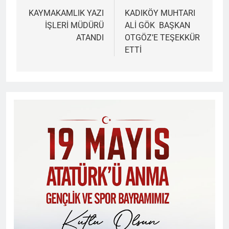
gezinmesi
KAYMAKAMLIK YAZI
KADIKÖY MUHTARI
İŞLERİ MÜDÜRÜ
ALİ GÖK BAŞKAN
ATANDI
OTGÖZ’E TEŞEKKÜR
ETTİ