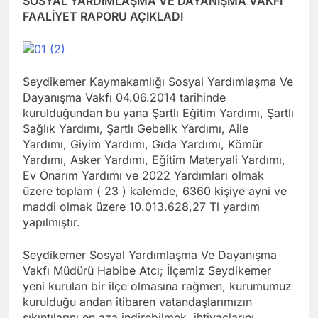
SOSYAL YARDIMLAŞMA VE DAYANIŞMA VAKFI
FAALİYET RAPORU AÇIKLADI
Seydikemer Kaymakamlığı Sosyal Yardımlaşma Ve
Dayanışma Vakfı 04.06.2014 tarihinde
kurulduğundan bu yana Şartlı Eğitim Yardımı, Şartlı
Sağlık Yardımı, Şartlı Gebelik Yardımı, Aile
Yardımı, Giyim Yardımı, Gıda Yardımı, Kömür
Yardımı, Asker Yardımı, Eğitim Materyali Yardımı,
Ev Onarım Yardımı ve 2022 Yardımları olmak
üzere toplam ( 23 ) kalemde, 6360 kişiye ayni ve
maddi olmak üzere 10.013.628,27 Tl yardım
yapılmıştır.
Seydikemer Sosyal Yardımlaşma Ve Dayanışma
Vakfı Müdürü Habibe Atcı; İlçemiz Seydikemer
yeni kurulan bir ilçe olmasına rağmen, kurumumuz
kurulduğu andan itibaren vatandaşlarımızın
sıkıntılarını en aza indirebilmek, ihtiyaçlarını