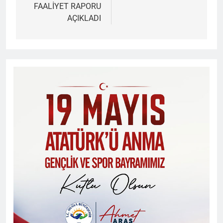
FAALİYET RAPORU
AÇIKLADI