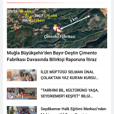
Muğla Büyükşehir’den Bayır-Deştin Çimento
Fabrikası Davasında Bilirkişi Raporuna İtiraz
İLÇE MÜFTÜSÜ SELMAN ÜNAL
ÇOLAK’TAN YAZ KUR’AN KURSU
ÖĞRENCİLERİNE ZİYARET
“TARİHİNİ BİL, KÜLTÜRÜNÜ YAŞA,
SEYDİKEMER’İ KEŞFET” BİLGİ
YARIŞMASI BÜYÜK BEĞENİ ALDI
Seydikemer Halk Eğitimi Merkezi’nden