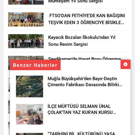
Muhteşem Yıl Sonu Sergisi
FTSO’DAN FETHİYE’DE KAN BAĞIŞINI
TEŞVİK EDEN 3 ÖĞRENCİYE BİSİKLET
HEDİYESİ
Kayacık Bozalan İlkokulu’ndan Yıl
Sonu Resim Sergisi
Seydikemer’de Hayat Boyu Öğrenme
Benzer Haberler
Haftası Kadıköy Sergisiyle Başladı
Muğla Büyükşehir’den Bayır-Deştin
DALAMAN KENT PARK PROJESİ İÇİN
Çimento Fabrikası Davasında Bilirkişi
BAŞKAN DURMUŞ’A YETKİ VERİLDİ
Raporuna İtiraz
Seydikemer’de Akçay Deresi Tepkisi
İLÇE MÜFTÜSÜ SELMAN ÜNAL
Büyüyor: “Yetkililer Vatandaşın Sesini
ÇOLAK’TAN YAZ KUR’AN KURSU
Duysun”
ÖĞRENCİLERİNE ZİYARET
Muğla’da Uyuşturucuya Geçit Yok: 9
Tutuklama
“TARİHİNİ BİL, KÜLTÜRÜNÜ YAŞA,