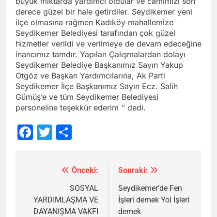
büyük miktarda yardımcı oldular ve camimizi son
derece güzel bir hale getirdiler. Seydikemer yeni
ilçe olmasına rağmen Kadıköy mahallemize
Seydikemer Belediyesi tarafından çok güzel
hizmetler verildi ve verilmeye de devam edeceğine
inancımız tamdır. Yapılan Çalışmalardan dolayı
Seydikemer Belediye Başkanımız Sayın Yakup
Otgöz ve Başkan Yardımcılarına, Ak Parti
Seydikemer İlçe Başkanımız Sayın Ecz. Salih
Gümüş’e ve tüm Seydikemer Belediyesi
personeline teşekkür ederim ‘’ dedi.
Facebook
Twitter
Share
Önceki:
Sonraki:
Yazı
gezinmesi
SOSYAL
Seydikemer’de Fen
YARDIMLAŞMA VE
İşleri demek Yol İşleri
DAYANIŞMA VAKFI
demek