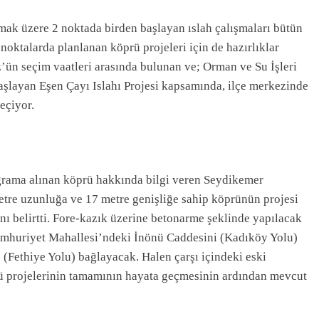
mak üzere 2 noktada birden başlayan ıslah çalışmaları bütün
noktalarda planlanan köprü projeleri için de hazırlıklar
ün seçim vaatleri arasında bulunan ve; Orman ve Su İşleri
başlayan Eşen Çayı Islahı Projesi kapsamında, ilçe merkezinde
eçiyor.
ograma alınan köprü hakkında bilgi veren Seydikemer
tre uzunluğa ve 17 metre genişliğe sahip köprünün projesi
ını belirtti. Fore-kazık üzerine betonarme şeklinde yapılacak
Cumhuriyet Mahallesi’ndeki İnönü Caddesini (Kadıköy Yolu)
Fethiye Yolu) bağlayacak. Halen çarşı içindeki eski
 projelerinin tamamının hayata geçmesinin ardından mevcut