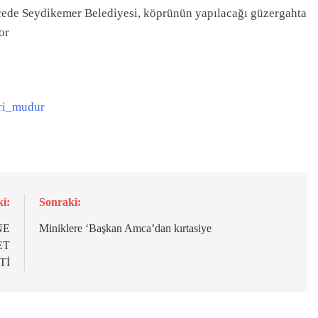
ilçede Seydikemer Belediyesi, köprünün yapılacağı güzergahta
or
i:
Sonraki:
NE
Miniklere ‘Başkan Amca’dan kırtasiye
ET
Tİ