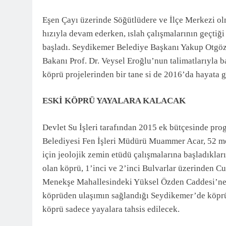
3 Ay Önce
Eşen Çayı üzerinde Söğütlüdere ve İlçe Merkezi ol
hızıyla devam ederken, ıslah çalışmalarının geçtiği 
başladı. Seydikemer Belediye Başkanı Yakup Otgöz’
Bakanı Prof. Dr. Veysel Eroğlu’nun talimatlarıyla 
köprü projelerinden bir tane si de 2016’da hayata g
ESKİ KÖPRÜ YAYALARA KALACAK
Devlet Su İşleri tarafından 2015 ek bütçesinde pr
Belediyesi Fen İşleri Müdürü Muammer Acar, 52 me
için jeolojik zemin etüdü çalışmalarına başladıklar
olan köprü, 1’inci ve 2’inci Bulvarlar üzerinden 
Menekşe Mahallesindeki Yüksel Özden Caddesi’ne (
köprüden ulaşımın sağlandığı Seydikemer’de köprü
köprü sadece yayalara tahsis edilecek.