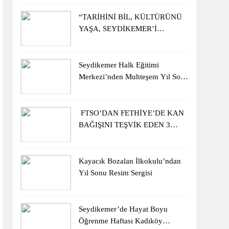
ÖĞRENCİLERİNE ZİYARET
“TARİHİNİ BİL, KÜLTÜRÜNÜ
YAŞA, SEYDİKEMER’İ
KEŞFET” BİLGİ YARIŞMASI
BÜYÜK BEĞENİ ALDI
Seydikemer Halk Eğitimi
Merkezi’nden Muhteşem Yıl Sonu
Sergisi
FTSO’DAN FETHİYE’DE KAN
BAĞIŞINI TEŞVİK EDEN 3
ÖĞRENCİYE BİSİKLET
HEDİYESİ
Kayacık Bozalan İlkokulu’ndan
Yıl Sonu Resim Sergisi
Seydikemer’de Hayat Boyu
Öğrenme Haftası Kadıköy