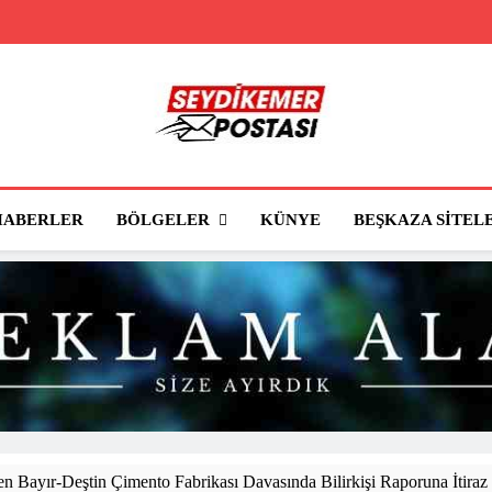
Seydikemer Posta
Seydikemer'in Haber Sitesi
BÖLGELER
HABERLER
KÜNYE
BEŞKAZA SITEL
 Bayır-Deştin Çimento Fabrikası Davasında Bilirkişi Raporuna İtiraz