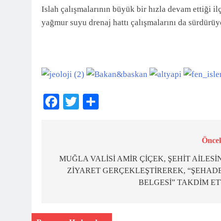
Islah çalışmalarının büyük bir hızla devam ettiği 
yağmur suyu drenaj hattı çalışmalarını da sürdürüy
Facebook
Twitter
Share
Öncek
Yazı
gezinmesi
MUĞLA VALİSİ AMİR ÇİÇEK, ŞEHİT AİLESİ
ZİYARET GERÇEKLEŞTİREREK, “ŞEHAD
BELGESİ” TAKDİM ET