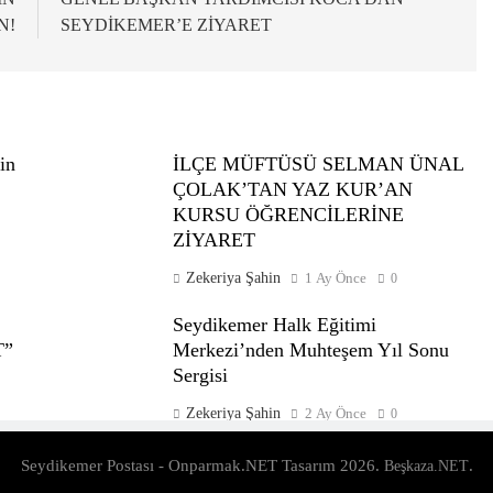
N!
SEYDİKEMER’E ZİYARET
in
İLÇE MÜFTÜSÜ SELMAN ÜNAL
ÇOLAK’TAN YAZ KUR’AN
KURSU ÖĞRENCİLERİNE
ZİYARET
Zekeriya Şahin
1 Ay Önce
0
Seydikemer Halk Eğitimi
T”
Merkezi’nden Muhteşem Yıl Sonu
Sergisi
Zekeriya Şahin
2 Ay Önce
0
Seydikemer Postası - Onparmak.NET Tasarım 2026.
.
Beşkaza.NET