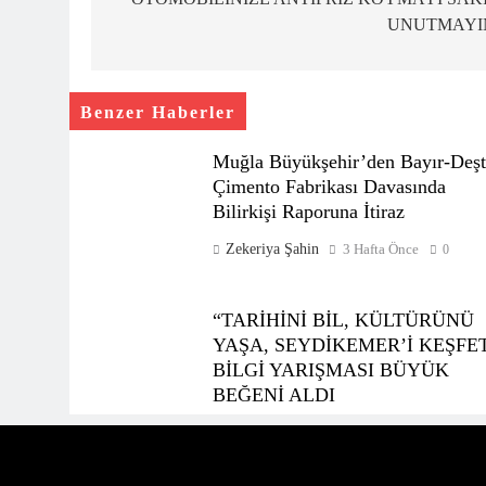
gezinmesi
UNUTMAYI
Benzer Haberler
Muğla Büyükşehir’den Bayır-Deşt
Çimento Fabrikası Davasında
Bilirkişi Raporuna İtiraz
Zekeriya Şahin
3 Hafta Önce
0
“TARİHİNİ BİL, KÜLTÜRÜNÜ
YAŞA, SEYDİKEMER’İ KEŞFE
BİLGİ YARIŞMASI BÜYÜK
BEĞENİ ALDI
Zekeriya Şahin
1 Ay Önce
0