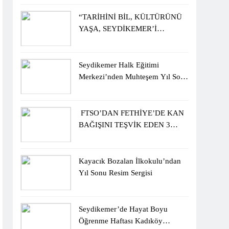
ÖĞRENCİLERİNE ZİYARET
“TARİHİNİ BİL, KÜLTÜRÜNÜ
YAŞA, SEYDİKEMER’İ
KEŞFET” BİLGİ YARIŞMASI
BÜYÜK BEĞENİ ALDI
Seydikemer Halk Eğitimi
Merkezi’nden Muhteşem Yıl Sonu
Sergisi
FTSO’DAN FETHİYE’DE KAN
BAĞIŞINI TEŞVİK EDEN 3
ÖĞRENCİYE BİSİKLET
HEDİYESİ
Kayacık Bozalan İlkokulu’ndan
Yıl Sonu Resim Sergisi
Seydikemer’de Hayat Boyu
Öğrenme Haftası Kadıköy