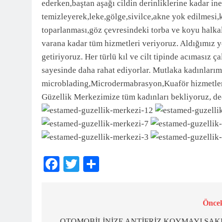
ederken,baştan aşağı cildin derinliklerine kadar ine
temizleyerek,leke,gölge,sivilce,akne yok edilmesi,kır
toparlanması,göz çevresindeki torba ve koyu halkal
varana kadar tüm hizmetleri veriyoruz. Aldığımız 
getiriyoruz. Her türlü kıl ve cilt tipinde acımasız 
sayesinde daha rahat ediyorlar. Mutlaka kadınlarım
microblading,Microdermabrasyon,Kuaför hizmetleri,
Güzellik Merkezimize tüm kadınları bekliyoruz, de
Facebook
Twitter
Share
Öncek
Yazı
OTOMOBİLİNİZE ANTİFRİZ KOYMAYI SAK