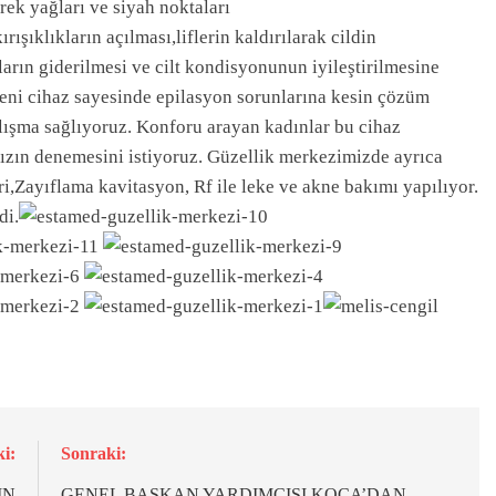
rek yağları ve siyah noktaları
ışıklıkların açılması,liflerin kaldırılarak cildin
arın giderilmesi ve cilt kondisyonunun iyileştirilmesine
yeni cihaz sayesinde epilasyon sorunlarına kesin çözüm
çalışma sağlıyoruz. Konforu arayan kadınlar bu cihaz
ızın denemesini istiyoruz. Güzellik merkezimizde ayrıca
Zayıflama kavitasyon, Rf ile leke ve akne bakımı yapılıyor.
di.
i:
Sonraki:
IN
GENEL BAŞKAN YARDIMCISI KOCA’DAN