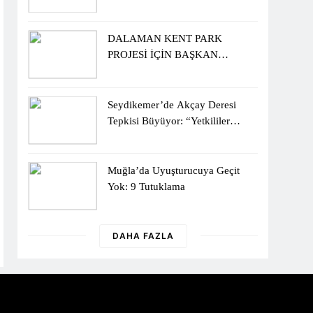
Sergisiyle Başladı
DALAMAN KENT PARK
PROJESİ İÇİN BAŞKAN
DURMUŞ’A YETKİ VERİLDİ
Seydikemer’de Akçay Deresi
Tepkisi Büyüyor: “Yetkililer
Vatandaşın Sesini Duysun”
Muğla’da Uyuşturucuya Geçit
Yok: 9 Tutuklama
DAHA FAZLA