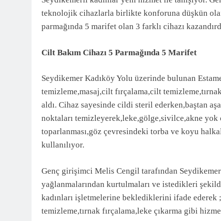
3 Ay Önce
teknolojik cihazlarla birlikte konforuna düşkün olan
parmağında 5 marifet olan 3 farklı cihazı kazandırd
Cilt Bakım Cihazı 5 Parmağında 5 Marifet
Seydikemer Kadıköy Yolu üzerinde bulunan Estamed
temizleme,masaj,cilt fırçalama,cilt temizleme,tırnak
aldı. Cihaz sayesinde cildi steril ederken,baştan aşa
noktaları temizleyerek,leke,gölge,sivilce,akne yok ed
toparlanması,göz çevresindeki torba ve koyu halkal
kullanılıyor.
Genç girişimci Melis Cengil tarafından Seydikemer i
yağlanmalarından kurtulmaları ve istedikleri şekild
kadınları işletmelerine beklediklerini ifade ederek ;
temizleme,tırnak fırçalama,leke çıkarma gibi hizmetl