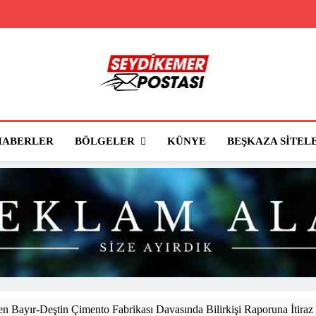
Seydikemer Posta
Seydikemer'in Haber Sitesi
BÖLGELER
HABERLER
KÜNYE
BEŞKAZA SITEL
 Bayır-Deştin Çimento Fabrikası Davasında Bilirkişi Raporuna İtiraz