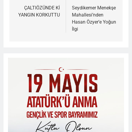
gezinmesi
ÇALTIÖZÜNDE Kİ
Seydikemer Menekşe
YANGIN KORKUTTU
Mahallesi’nden
Hasan Özyer’e Yoğun
İlgi