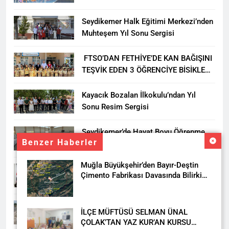
YARIŞMASI BÜYÜK BEĞENİ ALDI
Seydikemer Halk Eğitimi Merkezi’nden
Muhteşem Yıl Sonu Sergisi
FTSO’DAN FETHİYE’DE KAN BAĞIŞINI
TEŞVİK EDEN 3 ÖĞRENCİYE BİSİKLET
HEDİYESİ
Kayacık Bozalan İlkokulu’ndan Yıl
Sonu Resim Sergisi
Seydikemer’de Hayat Boyu Öğrenme
Benzer Haberler
Haftası Kadıköy Sergisiyle Başladı
Muğla Büyükşehir’den Bayır-Deştin
DALAMAN KENT PARK PROJESİ İÇİN
Çimento Fabrikası Davasında Bilirkişi
BAŞKAN DURMUŞ’A YETKİ VERİLDİ
Raporuna İtiraz
Seydikemer’de Akçay Deresi Tepkisi
İLÇE MÜFTÜSÜ SELMAN ÜNAL
Büyüyor: “Yetkililer Vatandaşın Sesini
ÇOLAK’TAN YAZ KUR’AN KURSU