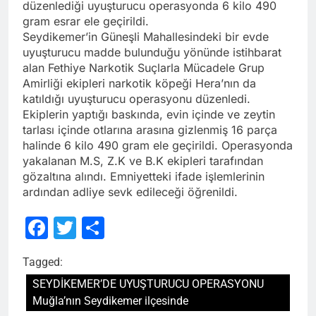
düzenlediği uyuşturucu operasyonda 6 kilo 490
gram esrar ele geçirildi.
Seydikemer’in Güneşli Mahallesindeki bir evde
uyuşturucu madde bulunduğu yönünde istihbarat
alan Fethiye Narkotik Suçlarla Mücadele Grup
Amirliği ekipleri narkotik köpeği Hera’nın da
katıldığı uyuşturucu operasyonu düzenledi.
Ekiplerin yaptığı baskında, evin içinde ve zeytin
tarlası içinde otlarına arasına gizlenmiş 16 parça
halinde 6 kilo 490 gram ele geçirildi. Operasyonda
yakalanan M.S, Z.K ve B.K ekipleri tarafından
gözaltına alındı. Emniyetteki ifade işlemlerinin
ardından adliye sevk edileceği öğrenildi.
Facebook
Twitter
Share
Tagged:
SEYDİKEMER’DE UYUŞTURUCU OPERASYONU
Muğla’nın Seydikemer ilçesinde