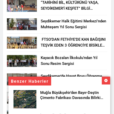
“TARİHİNİ BİL, KÜLTÜRÜNÜ YAŞA,
SEYDİKEMER’İ KEŞFET” BİLGİ
YARIŞMASI BÜYÜK BEĞENİ ALDI
Seydikemer Halk Eğitimi Merkezi’nden
Muhteşem Yıl Sonu Sergisi
FTSO’DAN FETHİYE’DE KAN BAĞIŞINI
TEŞVİK EDEN 3 ÖĞRENCİYE BİSİKLET
HEDİYESİ
Kayacık Bozalan İlkokulu’ndan Yıl
Sonu Resim Sergisi
Seydikemer’de Hayat Boyu Öğrenme
Benzer Haberler
Haftası Kadıköy Sergisiyle Başladı
Muğla Büyükşehir’den Bayır-Deştin
DALAMAN KENT PARK PROJESİ İÇİN
Çimento Fabrikası Davasında Bilirkişi
BAŞKAN DURMUŞ’A YETKİ VERİLDİ
Raporuna İtiraz
Seydikemer’de Akçay Deresi Tepkisi