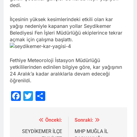
dedi.
İlçesinin yüksek kesimlerindeki etkili olan kar
yağışı nedeniyle kapanan yollar Seydikemer
Belediyesi Fen İşleri Müdürlüğü ekiplerince tekrar
açmak için çalışma başlattı.
Fethiye Meteoroloji İstasyon Müdürlüğü
yetkililerinden edinilen bilgiye göre, kar yağışının
24 Aralık’a kadar aralıklarla devam edeceği
öğrenildi.
Facebook
Twitter
Share
Önceki:
Sonraki:
Yazı
gezinmesi
SEYDİKEMER İLÇE
MHP MUĞLA İL