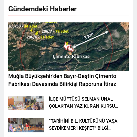
Gündemdeki Haberler
Muğla Büyükşehir’den Bayır-Deştin Çimento
Fabrikası Davasında Bilirkişi Raporuna İtiraz
İLÇE MÜFTÜSÜ SELMAN ÜNAL
ÇOLAK’TAN YAZ KUR’AN KURSU
ÖĞRENCİLERİNE ZİYARET
“TARİHİNİ BİL, KÜLTÜRÜNÜ YAŞA,
SEYDİKEMER’İ KEŞFET” BİLGİ
YARIŞMASI BÜYÜK BEĞENİ ALDI