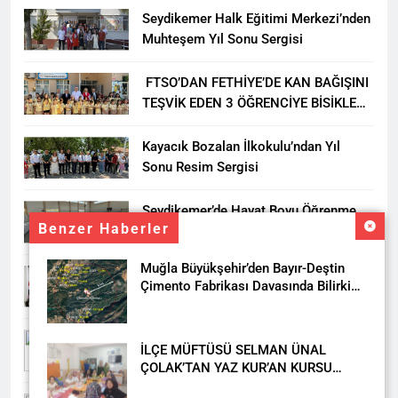
Seydikemer Halk Eğitimi Merkezi’nden
Muhteşem Yıl Sonu Sergisi
FTSO’DAN FETHİYE’DE KAN BAĞIŞINI
TEŞVİK EDEN 3 ÖĞRENCİYE BİSİKLET
HEDİYESİ
Kayacık Bozalan İlkokulu’ndan Yıl
Sonu Resim Sergisi
Seydikemer’de Hayat Boyu Öğrenme
Benzer Haberler
Haftası Kadıköy Sergisiyle Başladı
Muğla Büyükşehir’den Bayır-Deştin
DALAMAN KENT PARK PROJESİ İÇİN
Çimento Fabrikası Davasında Bilirkişi
BAŞKAN DURMUŞ’A YETKİ VERİLDİ
Raporuna İtiraz
Seydikemer’de Akçay Deresi Tepkisi
İLÇE MÜFTÜSÜ SELMAN ÜNAL
Büyüyor: “Yetkililer Vatandaşın Sesini
ÇOLAK’TAN YAZ KUR’AN KURSU
Duysun”
ÖĞRENCİLERİNE ZİYARET