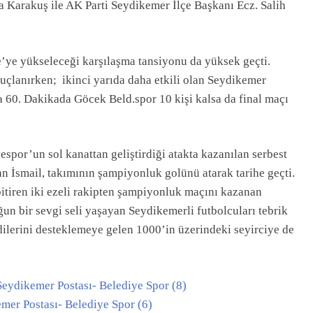
 Karakuş ile AK Parti Seydikemer İlçe Başkanı Ecz. Salih
’ye yükseleceği karşılaşma tansiyonu da yüksek geçti.
onuçlanırken; ikinci yarıda daha etkili olan Seydikemer
60. Dakikada Göcek Beld.spor 10 kişi kalsa da final maçı
spor’un sol kanattan geliştirdiği atakta kazanılan serbest
an İsmail, takımının şampiyonluk golünü atarak tarihe geçti.
bitiren iki ezeli rakipten şampiyonluk maçını kazanan
n bir sevgi seli yaşayan Seydikemerli futbolcuları tebrik
ilerini desteklemeye gelen 1000’in üzerindeki seyirciye de