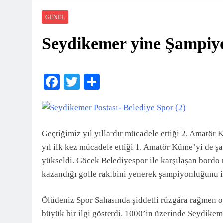
Seydikemer Halk Eği
2 Ay Önce
GENEL
FTSO’DAN FETHİ
Seydikemer yine Şampiy
2 Ay Önce
Kayacık Bozalan İlk
2 Ay Önce
Seydikemer’de Hayat
Facebook
Twitter
Share
2 Ay Önce
DALAMAN KENT P
2 Ay Önce
Seydikemer’de Akçay 
Geçtiğimiz yıl yıllardır mücadele ettiği 2. Amat
3 Ay Önce
yıl ilk kez mücadele ettiği 1. Amatör Küme’yi de
Muğla’da Uyuşturucu
yükseldi. Göcek Belediyespor ile karşılaşan bordo
3 Ay Önce
kazandığı golle rakibini yenerek şampiyonluğunu il
Ölüdeniz Spor Sahasında şiddetli rüzgâra rağmen 
büyük bir ilgi gösterdi. 1000’in üzerinde Seydikem