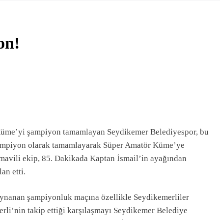
timi Merkezi’nden Muhteşem Yıl Sonu Sergisi
YE’DE KAN BAĞIŞINI TEŞVİK EDEN 3 ÖĞRENCİYE BİSİKL
on!
okulu’ndan Yıl Sonu Resim Sergisi
 Boyu Öğrenme Haftası Kadıköy Sergisiyle Başladı
ARK PROJESİ İÇİN BAŞKAN DURMUŞ’A YETKİ VERİLDİ
Deresi Tepkisi Büyüyor: “Yetkililer Vatandaşın Sesini Duysun”
ör Küme’yi şampiyon tamamlayan Seydikemer Belediyespor, bu
 şampiyon olarak tamamlayarak Süper Amatör Küme’ye
ya Geçit Yok: 9 Tutuklama
 mavili ekip, 85. Dakikada Kaptan İsmail’in ayağından
an etti.
oynanan şampiyonluk maçına özellikle Seydikemerliler
erli’nin takip ettiği karşılaşmayı Seydikemer Belediye