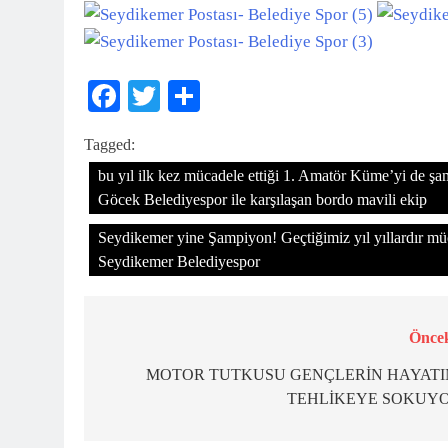
Facebook
Twitter
Share
Tagged:
bu yıl ilk kez mücadele ettiği 1. Amatör Küme’yi de 
Göcek Belediyespor ile karşılaşan bordo mavili ekip
Seydikemer yine Şampiyon! Geçtiğimiz yıl yıllardır m
Seydikemer Belediyespor
Öncek
Yazı
gezinmesi
MOTOR TUTKUSU GENÇLERİN HAYATI
TEHLİKEYE SOKUY