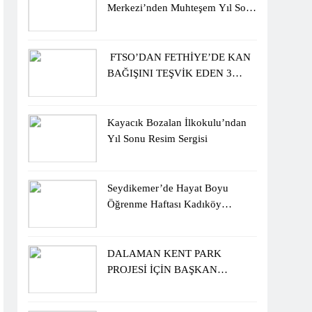
Merkezi’nden Muhteşem Yıl Sonu
Sergisi
FTSO’DAN FETHİYE’DE KAN
BAĞIŞINI TEŞVİK EDEN 3
ÖĞRENCİYE BİSİKLET
HEDİYESİ
Kayacık Bozalan İlkokulu’ndan
Yıl Sonu Resim Sergisi
Seydikemer’de Hayat Boyu
Öğrenme Haftası Kadıköy
Sergisiyle Başladı
DALAMAN KENT PARK
PROJESİ İÇİN BAŞKAN
DURMUŞ’A YETKİ VERİLDİ