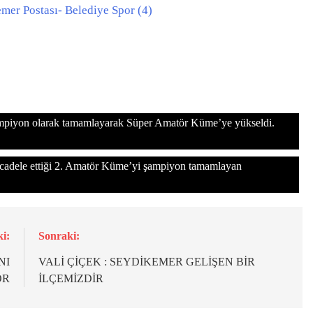
şampiyon olarak tamamlayarak Süper Amatör Küme’ye yükseldi.
ücadele ettiği 2. Amatör Küme’yi şampiyon tamamlayan
i:
Sonraki:
NI
VALİ ÇİÇEK : SEYDİKEMER GELİŞEN BİR
OR
İLÇEMİZDİR