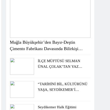
Muğla Büyükşehir’den Bayır-Deştin
Çimento Fabrikası Davasında Bilirkişi
Raporuna İtiraz
İLÇE MÜFTÜSÜ SELMAN
ÜNAL ÇOLAK’TAN YAZ
KUR’AN KURSU
ÖĞRENCİLERİNE ZİYARET
“TARİHİNİ BİL, KÜLTÜRÜNÜ
YAŞA, SEYDİKEMER’İ
KEŞFET” BİLGİ YARIŞMASI
BÜYÜK BEĞENİ ALDI
Seydikemer Halk Eğitimi