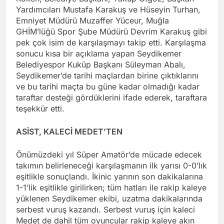
Yardımcıları Mustafa Karakuş ve Hüseyin Turhan,
Emniyet Müdürü Muzaffer Yüceur, Muğla
GHİM’lüğü Spor Şube Müdürü Devrim Karakuş gibi
pek çok isim de karşılaşmayı takip etti. Karşılaşma
sonucu kısa bir açıklama yapan Seydikemer
Belediyespor Kuküp Başkanı Süleyman Abalı,
Seydikemer’de tarihi maçlardan birine çıktıklarını
ve bu tarihi maçta bu güne kadar olmadığı kadar
taraftar desteği gördüklerini ifade ederek, taraftara
teşekkür etti.
ASİST, KALECİ MEDET’TEN
Önümüzdeki yıl Süper Amatör’de mücade edecek
takımın belirleneceği karşılaşmanın ilk yarısı 0-0’lık
eşitlikle sonuçlandı. İkinic yarının son dakikalarına
1-1’lik eşitlikle girilirken; tüm hatları ile rakip kaleye
yüklenen Seydikemer ekibi, uzatma dakikalarında
serbest vuruş kazandı. Serbest vuruş için kaleci
Medet de dahil tüm oyuncular rakip kaleye akın