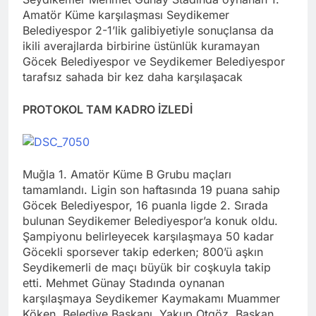
Amatör Küme karşılaşması Seydikemer
Belediyespor 2-1’lik galibiyetiyle sonuçlansa da
ikili averajlarda birbirine üstünlük kuramayan
Göcek Belediyespor ve Seydikemer Belediyespor
tarafsız sahada bir kez daha karşılaşacak
PROTOKOL TAM KADRO İZLEDİ
Muğla 1. Amatör Küme B Grubu maçları
tamamlandı. Ligin son haftasında 19 puana sahip
Göcek Belediyespor, 16 puanla ligde 2. Sırada
bulunan Seydikemer Belediyespor’a konuk oldu.
Şampiyonu belirleyecek karşılaşmaya 50 kadar
Göcekli sporsever takip ederken; 800’ü aşkın
Seydikemerli de maçı büyük bir coşkuyla takip
etti. Mehmet Günay Stadında oynanan
karşılaşmaya Seydikemer Kaymakamı Muammer
Köken, Belediye Başkanı, Yakup Otgöz, Başkan