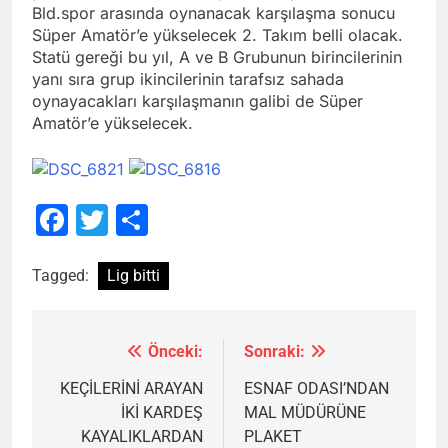
Bld.spor arasında oynanacak karşılaşma sonucu
Süper Amatör’e yükselecek 2. Takım belli olacak.
Statü gereği bu yıl, A ve B Grubunun birincilerinin
yanı sıra grup ikincilerinin tarafsız sahada
oynayacakları karşılaşmanın galibi de Süper
Amatör’e yükselecek.
Facebook
Twitter
Share
Tagged:
Lig bitti
Önceki:
Sonraki:
Yazı
gezinmesi
KEÇİLERİNİ ARAYAN
ESNAF ODASI’NDAN
İKİ KARDEŞ
MAL MÜDÜRÜNE
KAYALIKLARDAN
PLAKET