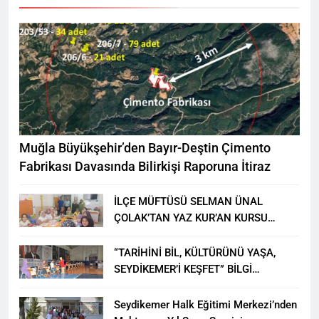
Muğla Büyükşehir’den Bayır-Deştin Çimento
Fabrikası Davasında Bilirkişi Raporuna İtiraz
İLÇE MÜFTÜSÜ SELMAN ÜNAL
ÇOLAK’TAN YAZ KUR’AN KURSU
ÖĞRENCİLERİNE ZİYARET
“TARİHİNİ BİL, KÜLTÜRÜNÜ YAŞA,
SEYDİKEMER’İ KEŞFET” BİLGİ
YARIŞMASI BÜYÜK BEĞENİ ALDI
Seydikemer Halk Eğitimi Merkezi’nden