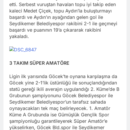
etti. Serbest vuruştan havalan topu iyi takip eden
kaleci Medet Çiçek, topu Aydın’la buluşturmayı
başardı ve Aydın’ın ayağından gelen gol ile
Seydikemer Belediyespor rakibini 2-1 ile geçmeyi
başardı ve puanının 19’a çıkararak rakibini
yakaladı.
3 TAKIM SÜPER AMATÖRE
Ligin ilk yarısında Göcek’te oynana karşılaşma da
Göcek yine 2-1’lik üstünlüğü ile sonuçlandığından
statü gereği ikili averajın uygulandığı 2. Küme’de B
Grubunun şampiyonunu Göcek Belediyespor ile
Seydikemer Belediyespor’un tarafsız sahada
oynayacakları tek maç belirleyecek. 1. Amatör
Küme A Grubunda ise Gümüşlük Gençlik Spor
şampiyonluğu garantileyerek Süper Amatör’e
yükselirken, Göcek Bld.spor ile Seydikemer