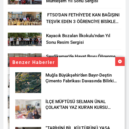
Muhteşem Yıl Sonu Sergisi
FTSO’DAN FETHİYE’DE KAN BAĞIŞINI
TEŞVİK EDEN 3 ÖĞRENCİYE BİSİKLET
HEDİYESİ
Kayacık Bozalan İlkokulu’ndan Yıl
Sonu Resim Sergisi
Seydikemer’de Hayat Boyu Öğrenme
Benzer Haberler
Haftası Kadıköy Sergisiyle Başladı
Muğla Büyükşehir’den Bayır-Deştin
DALAMAN KENT PARK PROJESİ İÇİN
Çimento Fabrikası Davasında Bilirkişi
BAŞKAN DURMUŞ’A YETKİ VERİLDİ
Raporuna İtiraz
Seydikemer’de Akçay Deresi Tepkisi
İLÇE MÜFTÜSÜ SELMAN ÜNAL
Büyüyor: “Yetkililer Vatandaşın Sesini
ÇOLAK’TAN YAZ KUR’AN KURSU
Duysun”
ÖĞRENCİLERİNE ZİYARET
Muğla’da Uyuşturucuya Geçit Yok: 9
Tutuklama
“TARİHİNİ BİL, KÜLTÜRÜNÜ YAŞA,