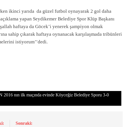
ken ikinci yarıda da güzel futbol oynayarak 2 gol daha
a açıklama yapan Seydikemer Belediye Spor Klüp Başkanı
nşallah haftaya da Göcek’i yenerek şampiyon olmak
rına sahip çıkarak haftaya oynanacak karşılaşmada tribünleri
elerini istiyorum’’dedi.
ın ilk maçında evinde Köyceğiz Belediye Sporu 3-0
i:
Sonraki: