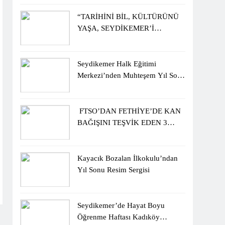
ÖĞRENCİLERİNE ZİYARET
“TARİHİNİ BİL, KÜLTÜRÜNÜ
YAŞA, SEYDİKEMER’İ
KEŞFET” BİLGİ YARIŞMASI
BÜYÜK BEĞENİ ALDI
Seydikemer Halk Eğitimi
Merkezi’nden Muhteşem Yıl Sonu
Sergisi
FTSO’DAN FETHİYE’DE KAN
BAĞIŞINI TEŞVİK EDEN 3
ÖĞRENCİYE BİSİKLET
HEDİYESİ
Kayacık Bozalan İlkokulu’ndan
Yıl Sonu Resim Sergisi
Seydikemer’de Hayat Boyu
Öğrenme Haftası Kadıköy