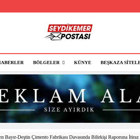
Seydikemer Posta
Seydikemer'in Haber Sitesi
BÖLGELER
HABERLER
KÜNYE
BEŞKAZA SITEL
 Bayır-Deştin Çimento Fabrikası Davasında Bilirkişi Raporuna İtiraz