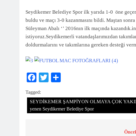
3 Ay Önce
Seydikemer Belediye Spor ilk yarıda 1-0 öne geçer
buldu ve maçı 3-0 kazanmasını bildi. Maştan sonr
Süleyman Abalı ‘’ 2016nın ilk maçında kazandık.i
istiyoruz.Seydikemerli vatandaşlarımızdan takımla
doldurmalarını ve takımlarına gereken desteği verm
Facebook
Twitter
Share
Tagged:
SEYDİKEMER ŞAMPİYON OLMAYA ÇOK YAKIN 2016 n
yenen Seydikemer Belediye Spor
Öncek
Yazı