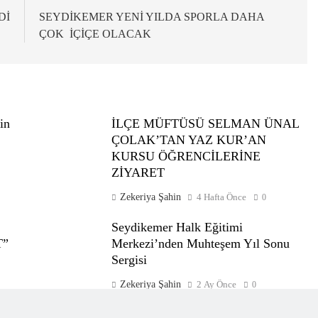
Dİ
SEYDİKEMER YENİ YILDA SPORLA DAHA
ÇOK İÇİÇE OLACAK
in
İLÇE MÜFTÜSÜ SELMAN ÜNAL
ÇOLAK’TAN YAZ KUR’AN
KURSU ÖĞRENCİLERİNE
ZİYARET
Zekeriya Şahin
4 Hafta Önce
0
Seydikemer Halk Eğitimi
T”
Merkezi’nden Muhteşem Yıl Sonu
Sergisi
Zekeriya Şahin
2 Ay Önce
0