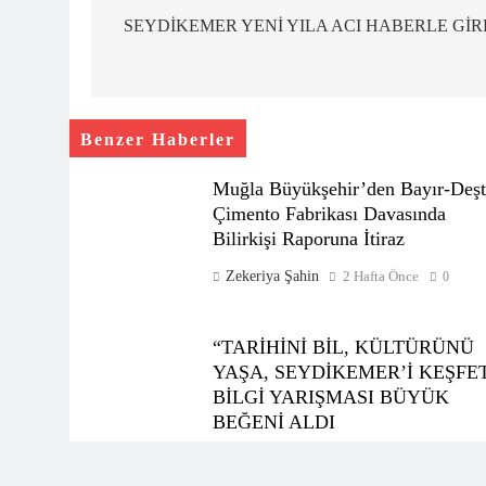
gezinmesi
SEYDİKEMER YENİ YILA ACI HABERLE GİR
Benzer Haberler
Muğla Büyükşehir’den Bayır-Deşt
Çimento Fabrikası Davasında
Bilirkişi Raporuna İtiraz
Zekeriya Şahin
2 Hafta Önce
0
“TARİHİNİ BİL, KÜLTÜRÜNÜ
YAŞA, SEYDİKEMER’İ KEŞFE
BİLGİ YARIŞMASI BÜYÜK
BEĞENİ ALDI
Zekeriya Şahin
1 Ay Önce
0