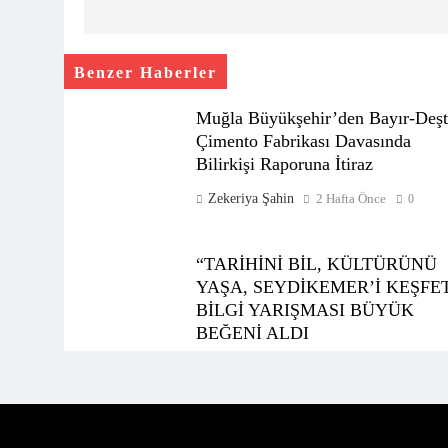
Benzer Haberler
Muğla Büyükşehir’den Bayır-Deşt
Çimento Fabrikası Davasında
Bilirkişi Raporuna İtiraz
Zekeriya Şahin
2 Hafta Önce
0
“TARİHİNİ BİL, KÜLTÜRÜNÜ
YAŞA, SEYDİKEMER’İ KEŞFE
BİLGİ YARIŞMASI BÜYÜK
BEĞENİ ALDI
Zekeriya Şahin
1 Ay Önce
0