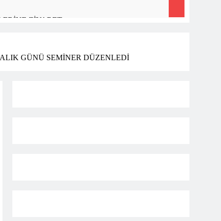
ERİNE ZİYARET
ASI BÜYÜK BEĞENİ ALDI
ALIK GÜNÜ SEMİNER DÜZENLEDİ
ET HEDİYESİ