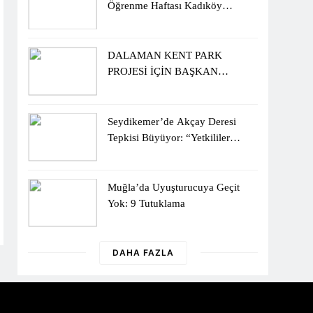
Öğrenme Haftası Kadıköy
Sergisiyle Başladı
DALAMAN KENT PARK
PROJESİ İÇİN BAŞKAN
DURMUŞ’A YETKİ VERİLDİ
Seydikemer’de Akçay Deresi
Tepkisi Büyüyor: “Yetkililer
Vatandaşın Sesini Duysun”
Muğla’da Uyuşturucuya Geçit
Yok: 9 Tutuklama
DAHA FAZLA