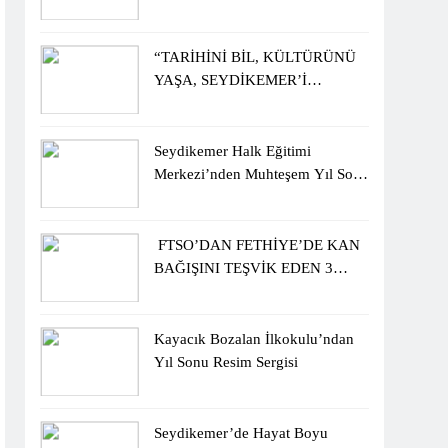
KUR’AN KURSU
ÖĞRENCİLERİNE ZİYARET
“TARİHİNİ BİL, KÜLTÜRÜNÜ
YAŞA, SEYDİKEMER’İ
KEŞFET” BİLGİ YARIŞMASI
BÜYÜK BEĞENİ ALDI
Seydikemer Halk Eğitimi
Merkezi’nden Muhteşem Yıl Sonu
Sergisi
FTSO’DAN FETHİYE’DE KAN
BAĞIŞINI TEŞVİK EDEN 3
ÖĞRENCİYE BİSİKLET
HEDİYESİ
Kayacık Bozalan İlkokulu’ndan
Yıl Sonu Resim Sergisi
Seydikemer’de Hayat Boyu