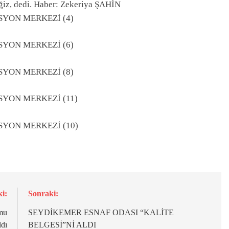
ğiz, dedi. Haber: Zekeriya ŞAHİN
i:
Sonraki:
mu
SEYDİKEMER ESNAF ODASI “KALİTE
ldı
BELGESİ”Nİ ALDI