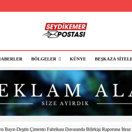
Seydikemer Posta
Seydikemer'in Haber Sitesi
BÖLGELER
HABERLER
KÜNYE
BEŞKAZA SITEL
 Bayır-Deştin Çimento Fabrikası Davasında Bilirkişi Raporuna İtiraz