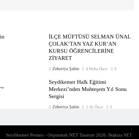
in
İLÇE MÜFTÜSÜ SELMAN ÜNAL
ÇOLAK’TAN YAZ KUR’AN
KURSU ÖĞRENCİLERİNE
ZİYARET
Zekeriya Şahin
4 Hafta Önce
0
Seydikemer Halk Eğitimi
T”
Merkezi’nden Muhteşem Yıl Sonu
Sergisi
Zekeriya Şahin
2 Ay Önce
0
Seydikemer Postası - Onparmak.NET Tasarım 2026.
.
Beşkaza.NET