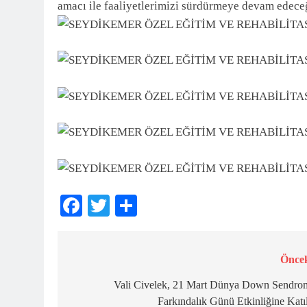
amacı ile faaliyetlerimizi sürdürmeye devam edece
Facebook
Twitter
Share
Öncek
Yazı
gezinmesi
Vali Civelek, 21 Mart Dünya Down Sendro
Farkındalık Günü Etkinliğine Katı