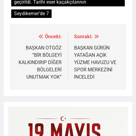
geçirildi. Tarihi eser kaçakçılarının
Seydikemer’de 7
Önceki:
Sonraki:
Yazı
gezinmesi
BAŞKAN OTGÖZ
BAŞKAN GÜRÜN
”BİR BÖLGEYİ
YATAĞAN AÇIK
KALKINDIRIP DİĞER
YÜZME HAVUZU VE
BÖLGELERİ
SPOR MERKEZİNİ
UNUTMAK YOK”
İNCELEDİ