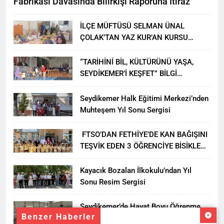
Fabrikası Davasında Bilirkişi Raporuna İtiraz
İLÇE MÜFTÜSÜ SELMAN ÜNAL
ÇOLAK’TAN YAZ KUR’AN KURSU
ÖĞRENCİLERİNE ZİYARET
“TARİHİNİ BİL, KÜLTÜRÜNÜ YAŞA,
SEYDİKEMER’İ KEŞFET” BİLGİ
YARIŞMASI BÜYÜK BEĞENİ ALDI
Seydikemer Halk Eğitimi Merkezi’nden
Muhteşem Yıl Sonu Sergisi
FTSO’DAN FETHİYE’DE KAN BAĞIŞINI
TEŞVİK EDEN 3 ÖĞRENCİYE BİSİKLET
HEDİYESİ
Kayacık Bozalan İlkokulu’ndan Yıl
Sonu Resim Sergisi
Seydikemer’de Hayat Boyu Öğrenme
Benzer Haberler
Haftası Kadıköy Sergisiyle Başladı