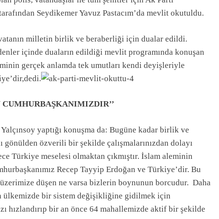
 tarafından Seydikemer Yavuz Pastacım’da mevlit okutuldu.
vatanın milletin birlik ve beraberliği için dualar edildi.
denler içinde duaların edildiği mevlit programında konuşan
minin gerçek anlamda tek umutları kendi deyişleriyle
e’dir,dedi.
U CUMHURBAŞKANIMIZDIR’’
 Yalçınsoy yaptığı konuşma da: Bugüne kadar birlik ve
 gönülden özverili bir şekilde çalışmalarınızdan dolayı
ce Türkiye meselesi olmaktan çıkmıştır. İslam aleminin
umhurbaşkanımız Recep Tayyip Erdoğan ve Türkiye’dir. Bu
 üzerimize düşen ne varsa bizlerin boynunun borcudur. Daha
 ülkemizde bir sistem değişikliğine gidilmek için
zı hızlandırıp bir an önce 64 mahallemizde aktif bir şekilde