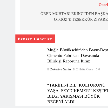
Öncek
Yazı
gezinmesi
ÖREN MUHTARI EKİNCİ’DEN BAŞK
OTGÖZ’E TEŞEKKÜR ZİYARE
Benzer Haberler
Muğla Büyükşehir’den Bayır-Deşt
Çimento Fabrikası Davasında
Bilirkişi Raporuna İtiraz
Zekeriya Şahin
2 Hafta Önce
0
“TARİHİNİ BİL, KÜLTÜRÜNÜ
YAŞA, SEYDİKEMER’İ KEŞFE
BİLGİ YARIŞMASI BÜYÜK
BEĞENİ ALDI