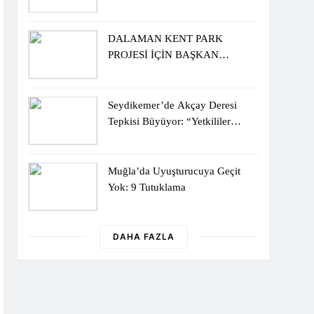
Sergisiyle Başladı
DALAMAN KENT PARK
PROJESİ İÇİN BAŞKAN
DURMUŞ’A YETKİ VERİLDİ
Seydikemer’de Akçay Deresi
Tepkisi Büyüyor: “Yetkililer
Vatandaşın Sesini Duysun”
Muğla’da Uyuşturucuya Geçit
Yok: 9 Tutuklama
DAHA FAZLA