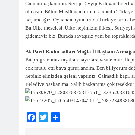
Cumhurbaşkanımız Recep Tayyip Erdoğan liderliğin
olmasın. Bütün Müslümanların tek umudu Türkiye. 
başaracağız. Oynanan oyunları da Türkiye birlik ber
Bu Ülke meselesi. Ülke hepimizin ülkesi, Suriyeyi 
gidemeyiz biz. Burada savaşırız yani bu topraklard
Ak Parti Kadın kolları Muğla İl Başkanı Armağan
Bu programımız inşallah hayırlara vesile olur. Hep
çok mutlu etti baya gururlandım. Ben biliyorum da
hepiniz elinizden geleni yaptınız. Çalmadık kapı, 
Belediye başkanıma, Salih başkanıma çok teşekkür
Facebook
Twitter
Share