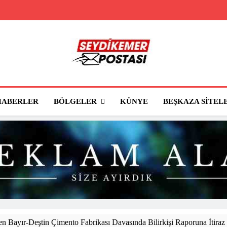
Seydikemer Posta
Seydikemer'in Haber Sitesi
BÖLGELER
HABERLER
KÜNYE
BEŞKAZA SITEL
 Bayır-Deştin Çimento Fabrikası Davasında Bilirkişi Raporuna İtiraz