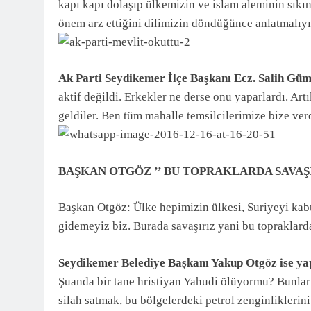
kapı kapı dolaşıp ülkemizin ve islam aleminin sıkı
önem arz ettiğini dilimizin döndüğünce anlatmalıyı
Ak Parti Seydikemer İlçe Başkanı Ecz. Salih Güm
aktif değildi. Erkekler ne derse onu yaparlardı. Art
geldiler. Ben tüm mahalle temsilcilerimize bize ver
BAŞKAN OTGÖZ ’’ BU TOPRAKLARDA SAVAŞ
Başkan Otgöz: Ülke hepimizin ülkesi, Suriyeyi kabu
gidemeyiz biz. Burada savaşırız yani bu topraklard
Seydikemer Belediye Başkanı Yakup Otgöz ise ya
Şuanda bir tane hristiyan Yahudi ölüyormu? Bunları
silah satmak, bu bölgelerdeki petrol zenginlikleri