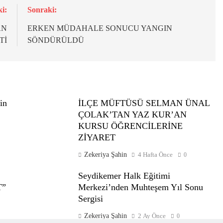
i:
Sonraki:
AN
ERKEN MÜDAHALE SONUCU YANGIN
Tİ
SÖNDÜRÜLDÜ
in
İLÇE MÜFTÜSÜ SELMAN ÜNAL
ÇOLAK’TAN YAZ KUR’AN
KURSU ÖĞRENCİLERİNE
ZİYARET
Zekeriya Şahin
4 Hafta Önce
0
Seydikemer Halk Eğitimi
T”
Merkezi’nden Muhteşem Yıl Sonu
Sergisi
Zekeriya Şahin
2 Ay Önce
0