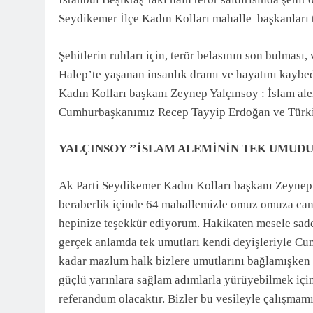
3 Ay Önce
Seydikemer İlçe Kadın Kolları mahalle başkanları
Şehitlerin ruhları için, terör belasının son bulması, 
Halep’te yaşanan insanlık dramı ve hayatını kaybe
Kadın Kolları başkanı Zeynep Yalçınsoy : İslam ale
Cumhurbaşkanımız Recep Tayyip Erdoğan ve Türkiy
YALÇINSOY ’’İSLAM ALEMİNİN TEK UMUD
Ak Parti Seydikemer Kadın Kolları başkanı Zeynep
beraberlik içinde 64 mahallemizle omuz omuza canı
hepinize teşekkür ediyorum. Hakikaten mesele sade
gerçek anlamda tek umutları kendi deyişleriyle C
kadar mazlum halk bizlere umutlarını bağlamışken
güçlü yarınlara sağlam adımlarla yürüyebilmek için
referandum olacaktır. Bizler bu vesileyle çalışmamı