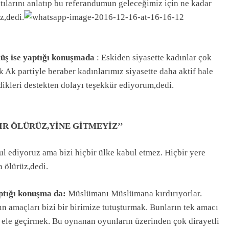
ntılarını anlatıp bu referandumun geleceğimiz için ne kadar
z,dedi.
üş ise yaptığı konuşmada
: Eskiden siyasette kadınlar çok
ık Ak partiyle beraber kadınlarımız siyasette daha aktif hale
dikleri destekten dolayı teşekkür ediyorum,dedi.
IR ÖLÜRÜZ,YİNE GİTMEYİZ’’
l ediyoruz ama bizi hiçbir ülke kabul etmez. Hiçbir yere
a ölürüz,dedi.
ptığı konuşma da:
Müslümanı Müslümana kırdırıyorlar.
n amaçları bizi bir birimize tutuşturmak. Bunların tek amacı
ni ele geçirmek. Bu oynanan oyunların üzerinden çok dirayetli