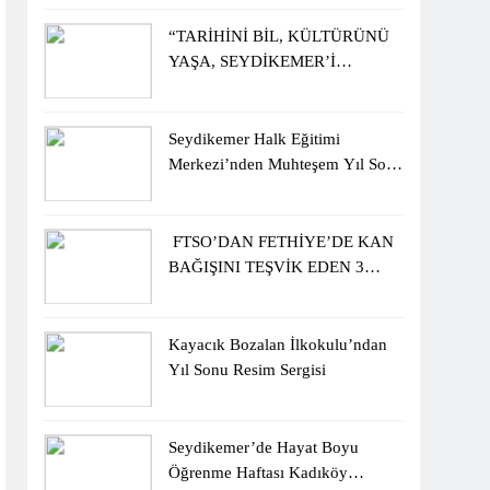
ÖĞRENCİLERİNE ZİYARET
“TARİHİNİ BİL, KÜLTÜRÜNÜ
YAŞA, SEYDİKEMER’İ
KEŞFET” BİLGİ YARIŞMASI
BÜYÜK BEĞENİ ALDI
Seydikemer Halk Eğitimi
Merkezi’nden Muhteşem Yıl Sonu
Sergisi
FTSO’DAN FETHİYE’DE KAN
BAĞIŞINI TEŞVİK EDEN 3
ÖĞRENCİYE BİSİKLET
HEDİYESİ
Kayacık Bozalan İlkokulu’ndan
Yıl Sonu Resim Sergisi
Seydikemer’de Hayat Boyu
Öğrenme Haftası Kadıköy