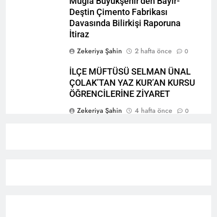
Muğla Büyükşehir’den Bayır-
Deştin Çimento Fabrikası
Davasında Bilirkişi Raporuna
İtiraz
Zekeriya Şahin
2 hafta önce
0
İLÇE MÜFTÜSÜ SELMAN ÜNAL
ÇOLAK’TAN YAZ KUR’AN KURSU
ÖĞRENCİLERİNE ZİYARET
Zekeriya Şahin
4 hafta önce
0
“TARİHİNİ BİL, KÜLTÜRÜNÜ
YAŞA, SEYDİKEMER’İ KEŞFET”
BİLGİ YARIŞMASI BÜYÜK BEĞENİ
ALDI
Zekeriya Şahin
1 ay önce
0
Seydikemer Halk Eğitimi
Merkezi’nden Muhteşem Yıl Sonu