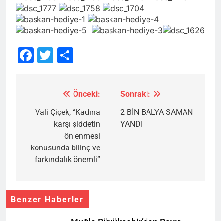
Facebook
Twitter
Share
Önceki:
Sonraki:
Yazı
gezinmesi
Vali Çiçek, “Kadına
2 BİN BALYA SAMAN
karşı şiddetin
YANDI
önlenmesi
konusunda bilinç ve
farkındalık önemli”
Benzer Haberler