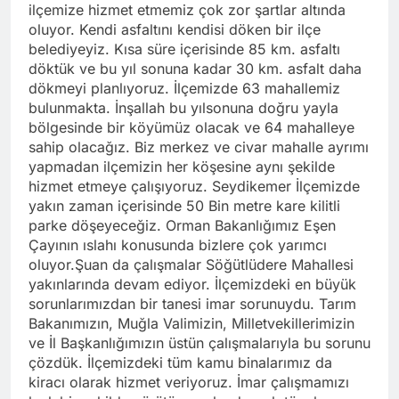
ilçemize hizmet etmemiz çok zor şartlar altında
oluyor. Kendi asfaltını kendisi döken bir ilçe
belediyeyiz. Kısa süre içerisinde 85 km. asfaltı
döktük ve bu yıl sonuna kadar 30 km. asfalt daha
dökmeyi planlıyoruz. İlçemizde 63 mahallemiz
bulunmakta. İnşallah bu yılsonuna doğru yayla
bölgesinde bir köyümüz olacak ve 64 mahalleye
sahip olacağız. Biz merkez ve civar mahalle ayrımı
yapmadan ilçemizin her köşesine aynı şekilde
hizmet etmeye çalışıyoruz. Seydikemer İlçemizde
yakın zaman içerisinde 50 Bin metre kare kilitli
parke döşeyeceğiz. Orman Bakanlığımız Eşen
Çayının ıslahı konusunda bizlere çok yarımcı
oluyor.Şuan da çalışmalar Söğütlüdere Mahallesi
yakınlarında devam ediyor. İlçemizdeki en büyük
sorunlarımızdan bir tanesi imar sorunuydu. Tarım
Bakanımızın, Muğla Valimizin, Milletvekillerimizin
ve İl Başkanlığımızın üstün çalışmalarıyla bu sorunu
çözdük. İlçemizdeki tüm kamu binalarımız da
kiracı olarak hizmet veriyoruz. İmar çalışmamızı