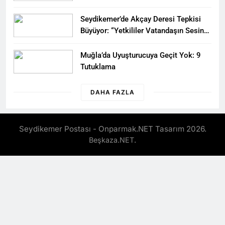
Seydikemer’de Akçay Deresi Tepkisi
Büyüyor: “Yetkililer Vatandaşın Sesini
Duysun”
Muğla’da Uyuşturucuya Geçit Yok: 9
Tutuklama
DAHA FAZLA
Seydikemer Postası - Onparmak.NET Tasarım 2026.
.
Beşkaza.NET