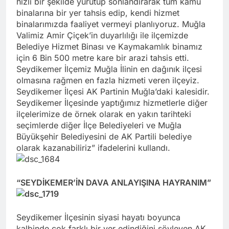
hızlı bir şekilde yürütüp sonlandırarak tüm kamu
binalarına bir yer tahsis edip, kendi hizmet
binalarımızda faaliyet vermeyi planlıyoruz. Muğla
Valimiz Amir Çiçek’in duyarlılığı ile ilçemizde
Belediye Hizmet Binası ve Kaymakamlık binamız
için 6 Bin 500 metre kare bir arazi tahsis etti.
Seydikemer İlçemiz Muğla İlinin en dağınık ilçesi
olmasına rağmen en fazla hizmeti veren ilçeyiz.
Seydikemer İlçesi AK Partinin Muğla’daki kalesidir.
Seydikemer İlçesinde yaptığımız hizmetlerle diğer
ilçelerimize de örnek olarak en yakın tarihteki
seçimlerde diğer İlçe Belediyeleri ve Muğla
Büyükşehir Belediyesini de AK Partili belediye
olarak kazanabiliriz” ifadelerini kullandı.
“SEYDİKEMER’İN DAVA ANLAYIŞINA HAYRANIM”
Seydikemer İlçesinin siyasi hayatı boyunca
kalbinde çok farklı bir yer edindiğini söyleyen AK