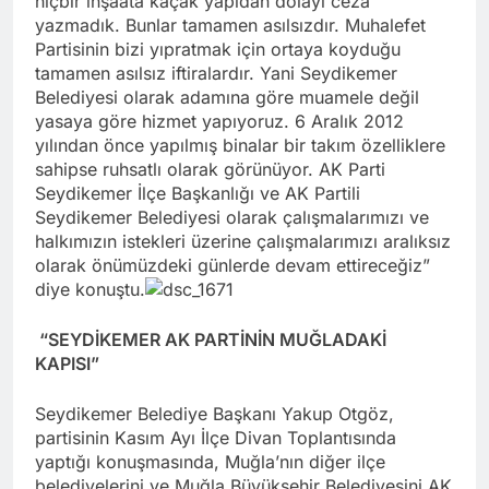
hiçbir inşaata kaçak yapıdan dolayı ceza
yazmadık. Bunlar tamamen asılsızdır. Muhalefet
Partisinin bizi yıpratmak için ortaya koyduğu
tamamen asılsız iftiralardır. Yani Seydikemer
Belediyesi olarak adamına göre muamele değil
yasaya göre hizmet yapıyoruz. 6 Aralık 2012
yılından önce yapılmış binalar bir takım özelliklere
sahipse ruhsatlı olarak görünüyor. AK Parti
Seydikemer İlçe Başkanlığı ve AK Partili
Seydikemer Belediyesi olarak çalışmalarımızı ve
halkımızın istekleri üzerine çalışmalarımızı aralıksız
olarak önümüzdeki günlerde devam ettireceğiz”
diye konuştu.
“SEYDİKEMER AK PARTİNİN MUĞLADAKİ
KAPISI”
Seydikemer Belediye Başkanı Yakup Otgöz,
partisinin Kasım Ayı İlçe Divan Toplantısında
yaptığı konuşmasında, Muğla’nın diğer ilçe
belediyelerini ve Muğla Büyükşehir Belediyesini AK