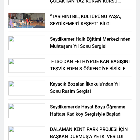
ÇOLAK’TAN YAZ KUR’AN KURSU
ÖĞRENCİLERİNE ZİYARET
“TARİHİNİ BİL, KÜLTÜRÜNÜ YAŞA,
SEYDİKEMER’İ KEŞFET” BİLGİ
YARIŞMASI BÜYÜK BEĞENİ ALDI
Seydikemer Halk Eğitimi Merkezi’nden
Muhteşem Yıl Sonu Sergisi
FTSO’DAN FETHİYE’DE KAN BAĞIŞINI
TEŞVİK EDEN 3 ÖĞRENCİYE BİSİKLET
HEDİYESİ
Kayacık Bozalan İlkokulu’ndan Yıl
Sonu Resim Sergisi
Seydikemer’de Hayat Boyu Öğrenme
Haftası Kadıköy Sergisiyle Başladı
DALAMAN KENT PARK PROJESİ İÇİN
BAŞKAN DURMUŞ’A YETKİ VERİLDİ