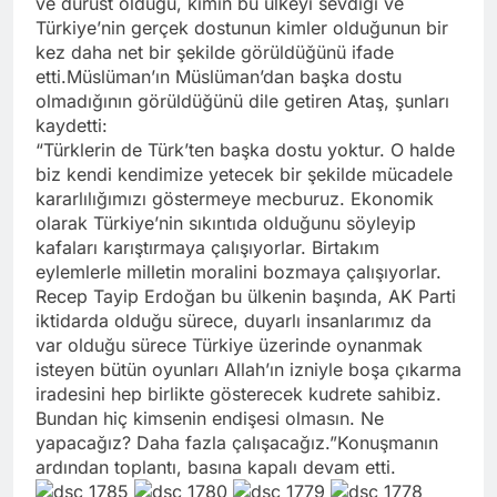
ve dürüst olduğu, kimin bu ülkeyi sevdiği ve
Türkiye’nin gerçek dostunun kimler olduğunun bir
kez daha net bir şekilde görüldüğünü ifade
etti.Müslüman’ın Müslüman’dan başka dostu
olmadığının görüldüğünü dile getiren Ataş, şunları
kaydetti:
“Türklerin de Türk’ten başka dostu yoktur. O halde
biz kendi kendimize yetecek bir şekilde mücadele
kararlılığımızı göstermeye mecburuz. Ekonomik
olarak Türkiye’nin sıkıntıda olduğunu söyleyip
kafaları karıştırmaya çalışıyorlar. Birtakım
eylemlerle milletin moralini bozmaya çalışıyorlar.
Recep Tayip Erdoğan bu ülkenin başında, AK Parti
iktidarda olduğu sürece, duyarlı insanlarımız da
var olduğu sürece Türkiye üzerinde oynanmak
isteyen bütün oyunları Allah’ın izniyle boşa çıkarma
iradesini hep birlikte gösterecek kudrete sahibiz.
Bundan hiç kimsenin endişesi olmasın. Ne
yapacağız? Daha fazla çalışacağız.”Konuşmanın
ardından toplantı, basına kapalı devam etti.