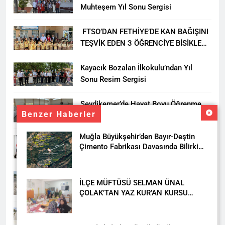
Muhteşem Yıl Sonu Sergisi
FTSO’DAN FETHİYE’DE KAN BAĞIŞINI
TEŞVİK EDEN 3 ÖĞRENCİYE BİSİKLET
HEDİYESİ
Kayacık Bozalan İlkokulu’ndan Yıl
Sonu Resim Sergisi
Seydikemer’de Hayat Boyu Öğrenme
Benzer Haberler
Haftası Kadıköy Sergisiyle Başladı
Muğla Büyükşehir’den Bayır-Deştin
DALAMAN KENT PARK PROJESİ İÇİN
Çimento Fabrikası Davasında Bilirkişi
BAŞKAN DURMUŞ’A YETKİ VERİLDİ
Raporuna İtiraz
Seydikemer’de Akçay Deresi Tepkisi
İLÇE MÜFTÜSÜ SELMAN ÜNAL
Büyüyor: “Yetkililer Vatandaşın Sesini
ÇOLAK’TAN YAZ KUR’AN KURSU
Duysun”
ÖĞRENCİLERİNE ZİYARET
Muğla’da Uyuşturucuya Geçit Yok: 9
Tutuklama