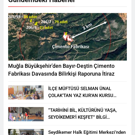
Muğla Büyükşehir’den Bayır-Deştin Çimento
Fabrikası Davasında Bilirkişi Raporuna İtiraz
İLÇE MÜFTÜSÜ SELMAN ÜNAL
ÇOLAK’TAN YAZ KUR’AN KURSU
ÖĞRENCİLERİNE ZİYARET
“TARİHİNİ BİL, KÜLTÜRÜNÜ YAŞA,
SEYDİKEMER’İ KEŞFET” BİLGİ
YARIŞMASI BÜYÜK BEĞENİ ALDI
Seydikemer Halk Eğitimi Merkezi’nden