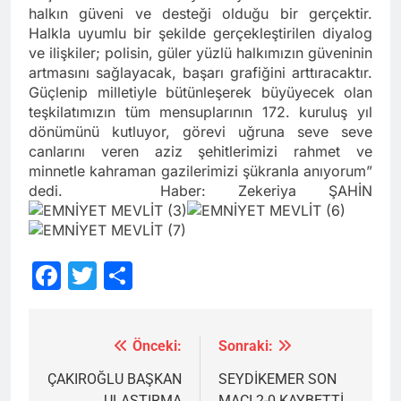
halkın güveni ve desteği olduğu bir gerçektir.
Halkla uyumlu bir şekilde gerçekleştirilen diyalog
ve ilişkiler; polisin, güler yüzlü halkımızın güveninin
artmasını sağlayacak, başarı grafiğini arttıracaktır.
Güçlenip milletiyle bütünleşerek büyüyecek olan
teşkilatımızın tüm mensuplarının 172. kuruluş yıl
dönümünü kutluyor, görevi uğruna seve seve
canlarını veren aziz şehitlerimizi rahmet ve
minnetle kahraman gazilerimizi şükranla anıyorum”
dedi. Haber: Zekeriya ŞAHİN
Facebook
Twitter
Share
Önceki:
Sonraki:
Yazı
gezinmesi
ÇAKIROĞLU BAŞKAN
SEYDİKEMER SON
ULAŞTIRMA
MAÇI 2-0 KAYBETTİ