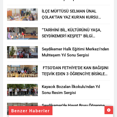
İLÇE MÜFTÜSÜ SELMAN ÜNAL
ÇOLAK’TAN YAZ KUR’AN KURSU
ÖĞRENCİLERİNE ZİYARET
“TARİHİNİ BİL, KÜLTÜRÜNÜ YAŞA,
SEYDİKEMER’İ KEŞFET” BİLGİ
YARIŞMASI BÜYÜK BEĞENİ ALDI
Seydikemer Halk Eğitimi Merkezi’nden
Muhteşem Yıl Sonu Sergisi
FTSO’DAN FETHİYE’DE KAN BAĞIŞINI
TEŞVİK EDEN 3 ÖĞRENCİYE BİSİKLET
HEDİYESİ
Kayacık Bozalan İlkokulu’ndan Yıl
Sonu Resim Sergisi
Seydikemer’de Hayat Boyu Öğrenme
Benzer Haberler
Haftası Kadıköy Sergisiyle Başladı