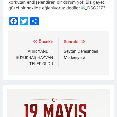
korkutan endişelendiren bir durum yok.Biz gayet
güzel bir şekilde eğleniyoruz dediler.
Facebook
Twitter
Share
Önceki:
Sonraki:
Yazı
gezinmesi
AHIR YANDI 1
Şeytan Deresinden
BÜYÜKBAŞ HAYVAN
Medeniyete
TELEF OLDU