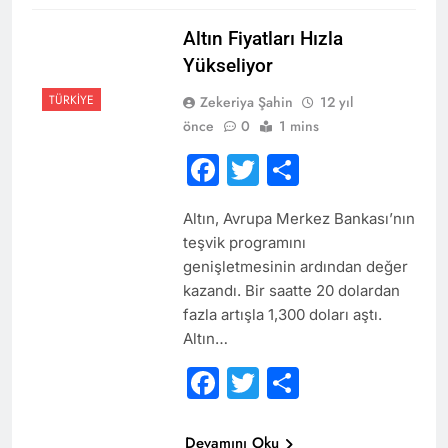
Altın Fiyatları Hızla
Yükseliyor
TÜRKIYE
Zekeriya Şahin
12 yıl
önce
0
1 mins
Facebook
Twitter
Share
Altın, Avrupa Merkez Bankası’nın
teşvik programını
genişletmesinin ardından değer
kazandı. Bir saatte 20 dolardan
fazla artışla 1,300 doları aştı.
Altın…
Facebook
Twitter
Share
Devamını Oku