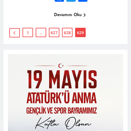
Devamını Oku
1
…
627
628
629