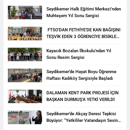
YARIŞMASI BÜYÜK BEĞENİ ALDI
Seydikemer Halk Eğitimi Merkezi’nden
Muhteşem Yıl Sonu Sergisi
FTSO’DAN FETHİYE’DE KAN BAĞIŞINI
TEŞVİK EDEN 3 ÖĞRENCİYE BİSİKLET
HEDİYESİ
Kayacık Bozalan İlkokulu’ndan Yıl
Sonu Resim Sergisi
Seydikemer’de Hayat Boyu Öğrenme
Haftası Kadıköy Sergisiyle Başladı
DALAMAN KENT PARK PROJESİ İÇİN
BAŞKAN DURMUŞ’A YETKİ VERİLDİ
Seydikemer’de Akçay Deresi Tepkisi
Büyüyor: “Yetkililer Vatandaşın Sesini
Duysun”