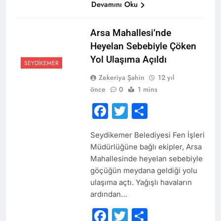
Devamını Oku
Arsa Mahallesi’nde
Heyelan Sebebiyle Çöken
Yol Ulaşıma Açıldı
SEYDIKEMER
Zekeriya Şahin
12 yıl
önce
0
1 mins
Facebook
Twitter
Share
Seydikemer Belediyesi Fen İşleri
Müdürlüğüne bağlı ekipler, Arsa
Mahallesinde heyelan sebebiyle
göçüğün meydana geldiği yolu
ulaşıma açtı. Yağışlı havaların
ardından…
Facebook
Twitter
Share