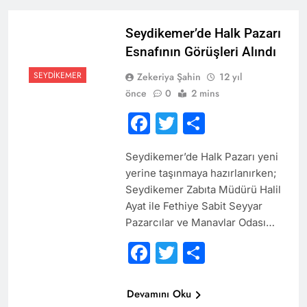
Seydikemer’de Halk Pazarı
Esnafının Görüşleri Alındı
SEYDIKEMER
Zekeriya Şahin
12 yıl
önce
0
2 mins
Facebook
Twitter
Share
Seydikemer’de Halk Pazarı yeni
yerine taşınmaya hazırlanırken;
Seydikemer Zabıta Müdürü Halil
Ayat ile Fethiye Sabit Seyyar
Pazarcılar ve Manavlar Odası…
Facebook
Twitter
Share
Devamını Oku