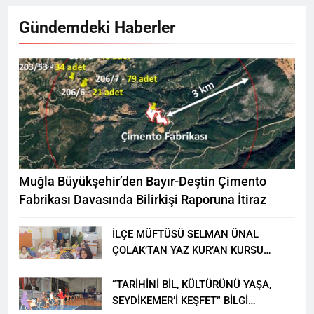
Gündemdeki Haberler
Muğla Büyükşehir’den Bayır-Deştin Çimento
Fabrikası Davasında Bilirkişi Raporuna İtiraz
İLÇE MÜFTÜSÜ SELMAN ÜNAL
ÇOLAK’TAN YAZ KUR’AN KURSU
ÖĞRENCİLERİNE ZİYARET
“TARİHİNİ BİL, KÜLTÜRÜNÜ YAŞA,
SEYDİKEMER’İ KEŞFET” BİLGİ