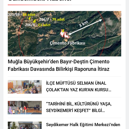
Muğla Büyükşehir’den Bayır-Deştin Çimento
Fabrikası Davasında Bilirkişi Raporuna İtiraz
İLÇE MÜFTÜSÜ SELMAN ÜNAL
ÇOLAK’TAN YAZ KUR’AN KURSU
ÖĞRENCİLERİNE ZİYARET
“TARİHİNİ BİL, KÜLTÜRÜNÜ YAŞA,
SEYDİKEMER’İ KEŞFET” BİLGİ
YARIŞMASI BÜYÜK BEĞENİ ALDI
Seydikemer Halk Eğitimi Merkezi’nden