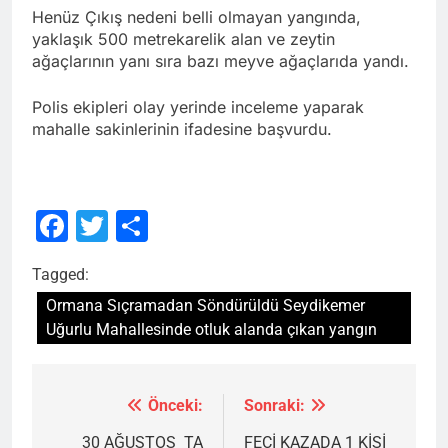
Henüz Çıkış nedeni belli olmayan yangında,
yaklaşık 500 metrekarelik alan ve zeytin
ağaçlarının yanı sıra bazı meyve ağaçlarıda yandı.
Polis ekipleri olay yerinde inceleme yaparak
mahalle sakinlerinin ifadesine başvurdu.
Facebook
Twitter
Share
Tagged:
Ormana Sıçramadan Söndürüldü Seydikemer
Uğurlu Mahallesinde otluk alanda çıkan yangın
Önceki:
Sonraki:
Yazı
gezinmesi
30 AĞUSTOS TA
FECİ KAZADA 1 KİŞİ