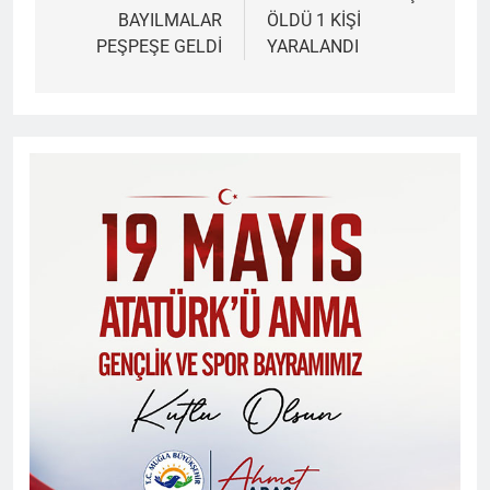
BAYILMALAR
ÖLDÜ 1 KİŞİ
PEŞPEŞE GELDİ
YARALANDI