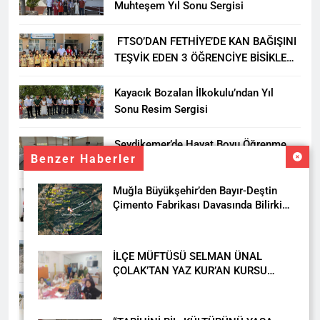
Muhteşem Yıl Sonu Sergisi
FTSO’DAN FETHİYE’DE KAN BAĞIŞINI
TEŞVİK EDEN 3 ÖĞRENCİYE BİSİKLET
HEDİYESİ
Kayacık Bozalan İlkokulu’ndan Yıl
Sonu Resim Sergisi
Seydikemer’de Hayat Boyu Öğrenme
Benzer Haberler
Haftası Kadıköy Sergisiyle Başladı
Muğla Büyükşehir’den Bayır-Deştin
DALAMAN KENT PARK PROJESİ İÇİN
Çimento Fabrikası Davasında Bilirkişi
BAŞKAN DURMUŞ’A YETKİ VERİLDİ
Raporuna İtiraz
Seydikemer’de Akçay Deresi Tepkisi
İLÇE MÜFTÜSÜ SELMAN ÜNAL
Büyüyor: “Yetkililer Vatandaşın Sesini
ÇOLAK’TAN YAZ KUR’AN KURSU
Duysun”
ÖĞRENCİLERİNE ZİYARET
Muğla’da Uyuşturucuya Geçit Yok: 9
Tutuklama