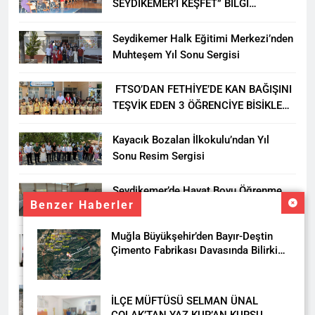
SEYDİKEMER’İ KEŞFET” BİLGİ
YARIŞMASI BÜYÜK BEĞENİ ALDI
Seydikemer Halk Eğitimi Merkezi’nden
Muhteşem Yıl Sonu Sergisi
FTSO’DAN FETHİYE’DE KAN BAĞIŞINI
TEŞVİK EDEN 3 ÖĞRENCİYE BİSİKLET
HEDİYESİ
Kayacık Bozalan İlkokulu’ndan Yıl
Sonu Resim Sergisi
Seydikemer’de Hayat Boyu Öğrenme
Benzer Haberler
Haftası Kadıköy Sergisiyle Başladı
Muğla Büyükşehir’den Bayır-Deştin
DALAMAN KENT PARK PROJESİ İÇİN
Çimento Fabrikası Davasında Bilirkişi
BAŞKAN DURMUŞ’A YETKİ VERİLDİ
Raporuna İtiraz
Seydikemer’de Akçay Deresi Tepkisi
İLÇE MÜFTÜSÜ SELMAN ÜNAL
Büyüyor: “Yetkililer Vatandaşın Sesini