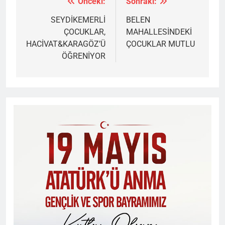
Önceki:
Sonraki:
Yazı
gezinmesi
SEYDİKEMERLİ
BELEN
ÇOCUKLAR,
MAHALLESİNDEKİ
HACİVAT&KARAGÖZ’Ü
ÇOCUKLAR MUTLU
ÖĞRENİYOR