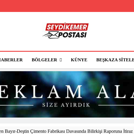
Seydikemer Posta
Seydikemer'in Haber Sitesi
BÖLGELER
HABERLER
KÜNYE
BEŞKAZA SITEL
 Bayır-Deştin Çimento Fabrikası Davasında Bilirkişi Raporuna İtiraz