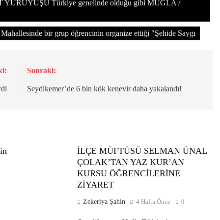
ÜYÜŞÜ Türkiye genelinde olduğu gibi MUĞLA /
 Mahallesinde bir grup öğrencinin organize ettiği "Şehide Saygı
i:
Sonraki:
di
Seydikemer’de 6 bin kök kenevir daha yakalandı!
in
İLÇE MÜFTÜSÜ SELMAN ÜNAL
ÇOLAK’TAN YAZ KUR’AN
KURSU ÖĞRENCİLERİNE
ZİYARET
Zekeriya Şahin
4 Hafta Önce
0