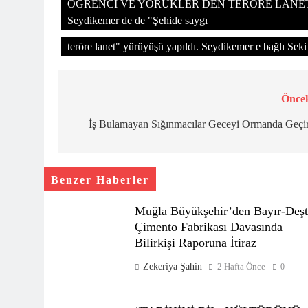
ÖĞRENCİ VE YÖRÜKLER DEN TERÖRE LANET YÜR
Seydikemer de de "Şehide saygı
teröre lanet" yürüyüşü yapıldı. Seydikemer e bağlı Seki
Öncek
Yazı
gezinmesi
İş Bulamayan Sığınmacılar Geceyi Ormanda Geçir
Benzer Haberler
Muğla Büyükşehir’den Bayır-Deşt
Çimento Fabrikası Davasında
Bilirkişi Raporuna İtiraz
Zekeriya Şahin
2 Hafta Önce
0