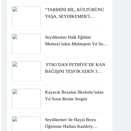
ÖĞRENCİLERİNE ZİYARET
“TARİHİNİ BİL, KÜLTÜRÜNÜ
YAŞA, SEYDİKEMER’İ
KEŞFET” BİLGİ YARIŞMASI
BÜYÜK BEĞENİ ALDI
Seydikemer Halk Eğitimi
Merkezi’nden Muhteşem Yıl Sonu
Sergisi
FTSO’DAN FETHİYE’DE KAN
BAĞIŞINI TEŞVİK EDEN 3
ÖĞRENCİYE BİSİKLET
HEDİYESİ
Kayacık Bozalan İlkokulu’ndan
Yıl Sonu Resim Sergisi
Seydikemer’de Hayat Boyu
Öğrenme Haftası Kadıköy