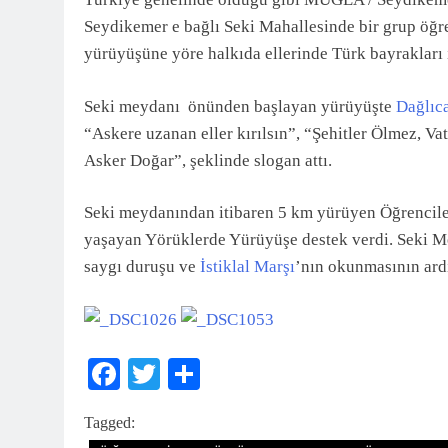
3 Ay Önce
Seydikemer e bağlı Seki Mahallesinde bir grup öğre
yürüyüşüne yöre halkıda ellerinde Türk bayrakları i
Seki meydanı önünden başlayan yürüyüşte
Dağlıc
“Askere uzanan eller kırılsın”, “Şehitler Ölmez, 
Asker Doğar”, şeklinde slogan attı.
Seki meydanından itibaren 5 km yürüyen Öğrenciler
yaşayan Yörüklerde Yürüyüşe destek verdi. Seki M
saygı duruşu ve
İstiklal Marşı
’nın okunmasının ard
Facebook
Twitter
Share
Tagged: