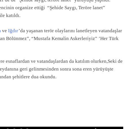
ncinin organize ettiği “Şehide Saygı, Teröre lanet”
le katıldı.
a
ve
Iğdır
’da yaşanan terör olaylarını lanetleyen vatandaşlar
Vatan Bölünmez”, “Mustafa Kemalin Askerleriyiz” ’Her Türk
e esnaflardan ve vatandaşlardan da katılım olurken,Seki de
eydanına geri gelinmesinden sonra sona eren yürüyüşte
ından şehitlere dua okundu.