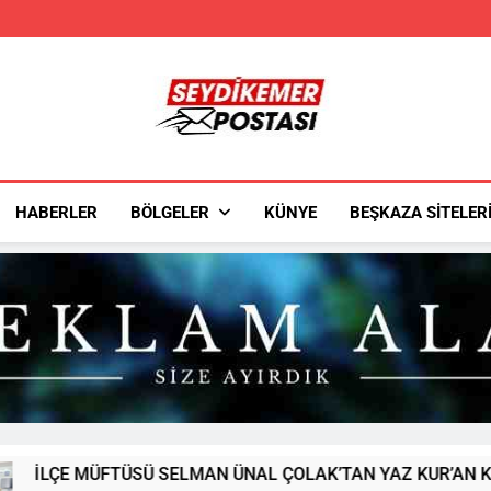
Seydikemer Post
Seydikemer'in Haber Sitesi
HABERLER
BÖLGELER
KÜNYE
BEŞKAZA SITELER
 SELMAN ÜNAL ÇOLAK’TAN YAZ KUR’AN KURSU ÖĞRENCİLERİ