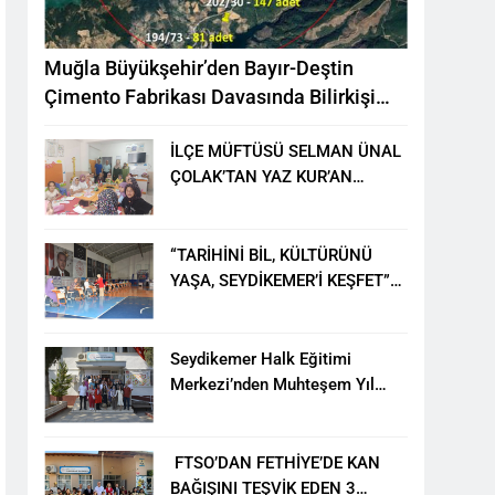
Muğla Büyükşehir’den Bayır-Deştin
Çimento Fabrikası Davasında Bilirkişi
Raporuna İtiraz
İLÇE MÜFTÜSÜ SELMAN ÜNAL
ÇOLAK’TAN YAZ KUR’AN
KURSU ÖĞRENCİLERİNE
ZİYARET
“TARİHİNİ BİL, KÜLTÜRÜNÜ
YAŞA, SEYDİKEMER’İ KEŞFET”
BİLGİ YARIŞMASI BÜYÜK
BEĞENİ ALDI
Seydikemer Halk Eğitimi
Merkezi’nden Muhteşem Yıl
Sonu Sergisi
FTSO’DAN FETHİYE’DE KAN
BAĞIŞINI TEŞVİK EDEN 3