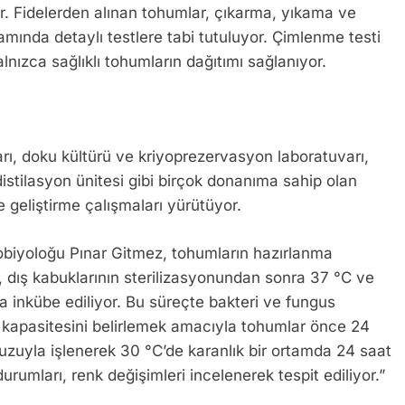
yor. Fidelerden alınan tohumlar, çıkarma, yıkama ve
amında detaylı testlere tabi tutuluyor. Çimlenme testi
alnızca sağlıklı tohumların dağıtımı sağlanıyor.
ı, doku kültürü ve kriyoprezervasyon laboratuvarı,
distilasyon ünitesi gibi birçok donanıma sahip olan
 geliştirme çalışmaları yürütüyor.
obiyoloğu Pınar Gitmez, tohumların hazırlanma
ar, dış kabuklarının sterilizasyonundan sonra 37 °C ve
 inkübe ediliyor. Bu süreçte bakteri ve fungus
e kapasitesini belirlemek amacıyla tohumlar önce 24
tuzuyla işlenerek 30 °C’de karanlık bir ortamda 24 saat
urumları, renk değişimleri incelenerek tespit ediliyor.”