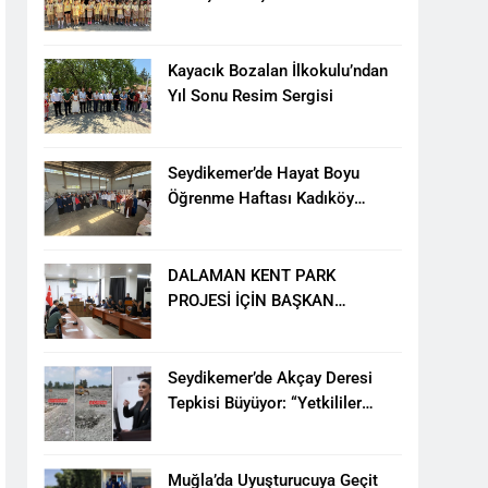
ÖĞRENCİYE BİSİKLET HEDİYESİ
Kayacık Bozalan İlkokulu’ndan
Yıl Sonu Resim Sergisi
Seydikemer’de Hayat Boyu
Öğrenme Haftası Kadıköy
Sergisiyle Başladı
DALAMAN KENT PARK
PROJESİ İÇİN BAŞKAN
DURMUŞ’A YETKİ VERİLDİ
Seydikemer’de Akçay Deresi
Tepkisi Büyüyor: “Yetkililer
Vatandaşın Sesini Duysun”
Muğla’da Uyuşturucuya Geçit