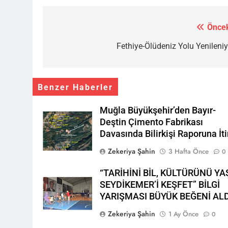
Öncek
Yazı
gezinmesi
Fethiye-Ölüdeniz Yolu Yenileniy
Benzer Haberler
Muğla Büyükşehir’den Bayır-
Deştin Çimento Fabrikası
Davasında Bilirkişi Raporuna İti
Zekeriya Şahin
3 Hafta Önce
0
“TARİHİNİ BİL, KÜLTÜRÜNÜ YA
SEYDİKEMER’İ KEŞFET” BİLGİ
YARIŞMASI BÜYÜK BEĞENİ ALD
Zekeriya Şahin
1 Ay Önce
0