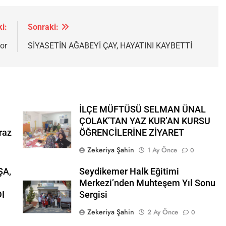
i:
Sonraki:
or
SİYASETİN AĞABEYİ ÇAY, HAYATINI KAYBETTİ
İLÇE MÜFTÜSÜ SELMAN ÜNAL
ÇOLAK’TAN YAZ KUR’AN KURSU
raz
ÖĞRENCİLERİNE ZİYARET
Zekeriya Şahin
1 Ay Önce
0
ŞA,
Seydikemer Halk Eğitimi
Merkezi’nden Muhteşem Yıl Sonu
I
Sergisi
Zekeriya Şahin
2 Ay Önce
0