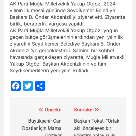
AK Parti Muğla Milletvekili Yakup Otgöz, 2024
yılının ilk mesai gününde Seydikemer Belediye
Başkanı B. Önder Akdenizli’yi ziyaret etti. Ziyarette
birlik, beraberlik vurgusu yapıldı.
AK Parti Muğla Milletvekili Yakup Otgöz, yoğun
geçen bütçe görüşmelerinin ardından yeni yılın ilk
ziyaretini Seydikemer Belediye Başkanı B. Önder
Akdenizli’ye gerçekleştirdi. Samimi bir sohbet
havasında gerçekleşen ziyarette, Muğla Milletvekili
Yakup Otgöz, Başkan Akdenizli’nin ve tüm
Seydikemerlilerin yeni yılını kutladı.
Facebook
Twitter
Share
Önceki:
Sonraki:
Yazı
gezinmesi
Büyükşehir Can
Başkan Tokat: “Ortak
Dostlar İçin Mama
aklı önceleyen bir
Üretiyor
yönetim anlayışı ile