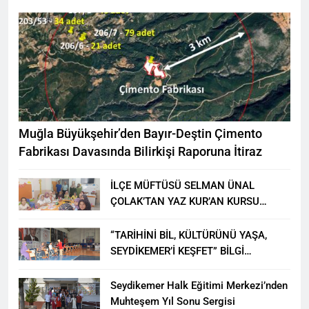
Muğla Büyükşehir’den Bayır-Deştin Çimento
Fabrikası Davasında Bilirkişi Raporuna İtiraz
İLÇE MÜFTÜSÜ SELMAN ÜNAL
ÇOLAK’TAN YAZ KUR’AN KURSU
ÖĞRENCİLERİNE ZİYARET
“TARİHİNİ BİL, KÜLTÜRÜNÜ YAŞA,
SEYDİKEMER’İ KEŞFET” BİLGİ
YARIŞMASI BÜYÜK BEĞENİ ALDI
Seydikemer Halk Eğitimi Merkezi’nden
Muhteşem Yıl Sonu Sergisi