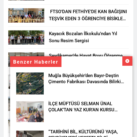
FTSO’DAN FETHİYE’DE KAN BAĞIŞINI
TEŞVİK EDEN 3 ÖĞRENCİYE BİSİKLET
HEDİYESİ
Kayacık Bozalan İlkokulu’ndan Yıl
Sonu Resim Sergisi
Seydikemer’de Hayat Boyu Öğrenme
Benzer Haberler
Haftası Kadıköy Sergisiyle Başladı
Muğla Büyükşehir’den Bayır-Deştin
DALAMAN KENT PARK PROJESİ İÇİN
Çimento Fabrikası Davasında Bilirkişi
BAŞKAN DURMUŞ’A YETKİ VERİLDİ
Raporuna İtiraz
Seydikemer’de Akçay Deresi Tepkisi
İLÇE MÜFTÜSÜ SELMAN ÜNAL
Büyüyor: “Yetkililer Vatandaşın Sesini
ÇOLAK’TAN YAZ KUR’AN KURSU
Duysun”
ÖĞRENCİLERİNE ZİYARET
Muğla’da Uyuşturucuya Geçit Yok: 9
Tutuklama
“TARİHİNİ BİL, KÜLTÜRÜNÜ YAŞA,