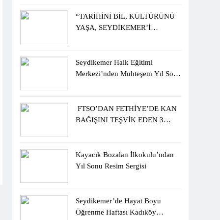
ÖĞRENCİLERİNE ZİYARET
“TARİHİNİ BİL, KÜLTÜRÜNÜ
YAŞA, SEYDİKEMER’İ
KEŞFET” BİLGİ YARIŞMASI
BÜYÜK BEĞENİ ALDI
Seydikemer Halk Eğitimi
Merkezi’nden Muhteşem Yıl Sonu
Sergisi
FTSO’DAN FETHİYE’DE KAN
BAĞIŞINI TEŞVİK EDEN 3
ÖĞRENCİYE BİSİKLET
HEDİYESİ
Kayacık Bozalan İlkokulu’ndan
Yıl Sonu Resim Sergisi
Seydikemer’de Hayat Boyu
Öğrenme Haftası Kadıköy