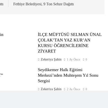
ttı
Fethiye Belediyesi, 9 Ton Sebze Dağıttı
in
İLÇE MÜFTÜSÜ SELMAN ÜNAL
ÇOLAK’TAN YAZ KUR’AN
KURSU ÖĞRENCİLERİNE
ZİYARET
Zekeriya Şahin
1 Ay Önce
0
Seydikemer Halk Eğitimi
T”
Merkezi’nden Muhteşem Yıl Sonu
Sergisi
Zekeriya Şahin
2 Ay Önce
0