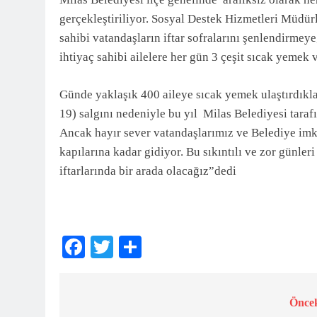
3 Ay Önce
gerçekleştiriliyor. Sosyal Destek Hizmetleri Müdürl
sahibi vatandaşların iftar sofralarını şenlendirmey
ihtiyaç sahibi ailelere her gün 3 çeşit sıcak yemek 
Günde yaklaşık 400 aileye sıcak yemek ulaştırdıkla
19) salgını nedeniyle bu yıl Milas Belediyesi taraf
Ancak hayır sever vatandaşlarımız ve Belediye imka
kapılarına kadar gidiyor. Bu sıkıntılı ve zor günler
iftarlarında bir arada olacağız”dedi
Facebook
Twitter
Share
Öncek
Yazı