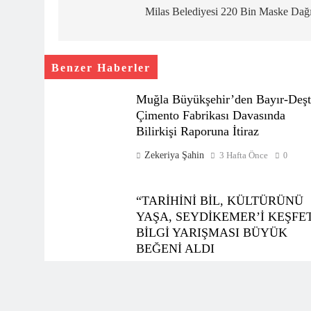
gezinmesi
Milas Belediyesi 220 Bin Maske Dağı
Benzer Haberler
Muğla Büyükşehir’den Bayır-Deşt
Çimento Fabrikası Davasında
Bilirkişi Raporuna İtiraz
Zekeriya Şahin
3 Hafta Önce
0
“TARİHİNİ BİL, KÜLTÜRÜNÜ
YAŞA, SEYDİKEMER’İ KEŞFE
BİLGİ YARIŞMASI BÜYÜK
BEĞENİ ALDI
Zekeriya Şahin
2 Ay Önce
0