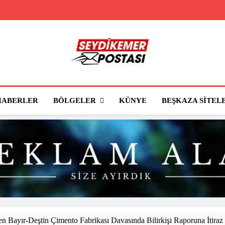
Seydikemer Posta
Seydikemer'in Haber Sitesi
BÖLGELER
HABERLER
KÜNYE
BEŞKAZA SITEL
 Bayır-Deştin Çimento Fabrikası Davasında Bilirkişi Raporuna İtiraz