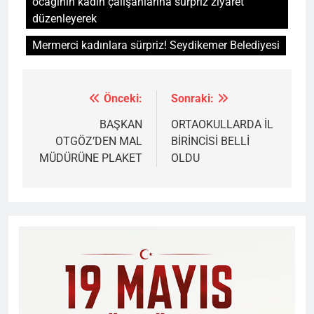
ocağının kadın çalışanlarına sürpriz ziyaret
düzenleyerek
Mermerci kadınlara sürpriz! Seydikemer Belediyesi
Önceki:
Sonraki:
Yazı
gezinmesi
BAŞKAN
ORTAOKULLARDA İL
OTGÖZ’DEN MAL
BİRİNCİSİ BELLİ
MÜDÜRÜNE PLAKET
OLDU