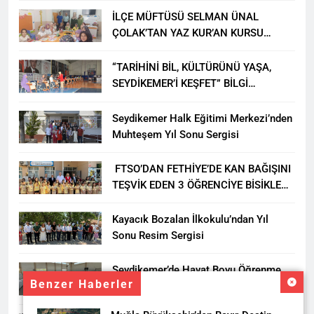
İLÇE MÜFTÜSÜ SELMAN ÜNAL
ÇOLAK’TAN YAZ KUR’AN KURSU
ÖĞRENCİLERİNE ZİYARET
“TARİHİNİ BİL, KÜLTÜRÜNÜ YAŞA,
SEYDİKEMER’İ KEŞFET” BİLGİ
YARIŞMASI BÜYÜK BEĞENİ ALDI
Seydikemer Halk Eğitimi Merkezi’nden
Muhteşem Yıl Sonu Sergisi
FTSO’DAN FETHİYE’DE KAN BAĞIŞINI
TEŞVİK EDEN 3 ÖĞRENCİYE BİSİKLET
HEDİYESİ
Kayacık Bozalan İlkokulu’ndan Yıl
Sonu Resim Sergisi
Seydikemer’de Hayat Boyu Öğrenme
Benzer Haberler
Haftası Kadıköy Sergisiyle Başladı