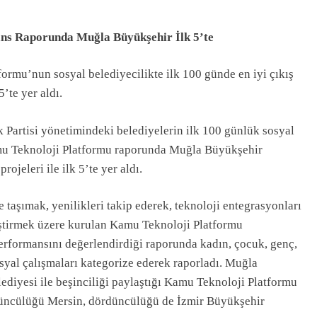
ns Raporunda Muğla Büyükşehir İlk 5’te
rmu’nun sosyal belediyecilikte ilk 100 günde en iyi çıkış
’te yer aldı.
 Partisi yönetimindeki belediyelerin ilk 100 günlük sosyal
amu Teknoloji Platformu raporunda Muğla Büyükşehir
rojeleri ile ilk 5’te yer aldı.
 taşımak, yenilikleri takip ederek, teknoloji entegrasyonları
leştirmek üzere kurulan Kamu Teknoloji Platformu
performansını değerlendirdiği raporunda kadın, çocuk, genç,
osyal çalışmaları kategorize ederek raporladı. Muğla
diyesi ile beşinciliği paylaştığı Kamu Teknoloji Platformu
 üçüncülüğü Mersin, dördüncülüğü de İzmir Büyükşehir