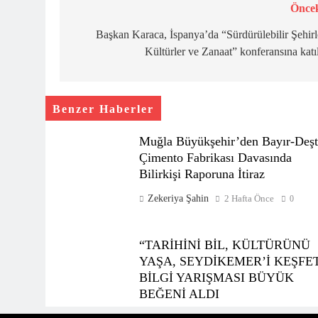
Öncek
Yazı
gezinmesi
Başkan Karaca, İspanya’da “Sürdürülebilir Şehirl
Kültürler ve Zanaat” konferansına katı
Benzer Haberler
Muğla Büyükşehir’den Bayır-Deşt
Çimento Fabrikası Davasında
Bilirkişi Raporuna İtiraz
Zekeriya Şahin
2 Hafta Önce
0
“TARİHİNİ BİL, KÜLTÜRÜNÜ
YAŞA, SEYDİKEMER’İ KEŞFE
BİLGİ YARIŞMASI BÜYÜK
BEĞENİ ALDI