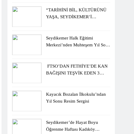
ÖĞRENCİLERİNE ZİYARET
“TARİHİNİ BİL, KÜLTÜRÜNÜ
YAŞA, SEYDİKEMER’İ
KEŞFET” BİLGİ YARIŞMASI
BÜYÜK BEĞENİ ALDI
Seydikemer Halk Eğitimi
Merkezi’nden Muhteşem Yıl Sonu
Sergisi
FTSO’DAN FETHİYE’DE KAN
BAĞIŞINI TEŞVİK EDEN 3
ÖĞRENCİYE BİSİKLET
HEDİYESİ
Kayacık Bozalan İlkokulu’ndan
Yıl Sonu Resim Sergisi
Seydikemer’de Hayat Boyu
Öğrenme Haftası Kadıköy