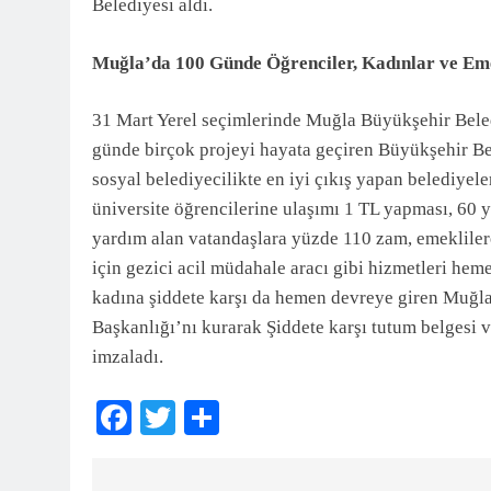
Belediyesi aldı.
Muğla’da 100 Günde Öğrenciler, Kadınlar ve Emek
31 Mart Yerel seçimlerinde Muğla Büyükşehir Beledi
günde birçok projeyi hayata geçiren Büyükşehir B
sosyal belediyecilikte en iyi çıkış yapan belediyele
üniversite öğrencilerine ulaşımı 1 TL yapması, 60 y
yardım alan vatandaşlara yüzde 110 zam, emeklilere
için gezici acil müdahale aracı gibi hizmetleri h
kadına şiddete karşı da hemen devreye giren Muğla
Başkanlığı’nı kurarak Şiddete karşı tutum belgesi 
imzaladı.
Facebook
Twitter
Share