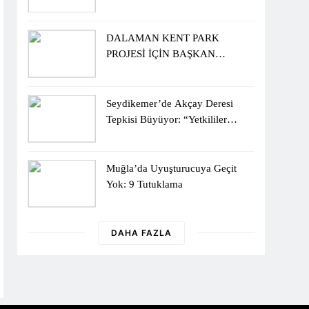
Sergisiyle Başladı
DALAMAN KENT PARK
PROJESİ İÇİN BAŞKAN
DURMUŞ’A YETKİ VERİLDİ
Seydikemer’de Akçay Deresi
Tepkisi Büyüyor: “Yetkililer
Vatandaşın Sesini Duysun”
Muğla’da Uyuşturucuya Geçit
Yok: 9 Tutuklama
DAHA FAZLA