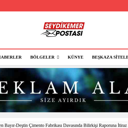
Seydikemer Posta
Seydikemer'in Haber Sitesi
BÖLGELER
HABERLER
KÜNYE
BEŞKAZA SITEL
 Bayır-Deştin Çimento Fabrikası Davasında Bilirkişi Raporuna İtiraz