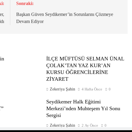
i:
Sonraki:
er,
Başkan Güven Seydikemer’in Sorunlarını Çözmeye
ldı
Devam Ediyor
in
İLÇE MÜFTÜSÜ SELMAN ÜNAL
ÇOLAK’TAN YAZ KUR’AN
KURSU ÖĞRENCİLERİNE
ZİYARET
Zekeriya Şahin
4 Hafta Önce
0
Seydikemer Halk Eğitimi
T”
Merkezi’nden Muhteşem Yıl Sonu
Sergisi
Zekeriya Şahin
2 Ay Önce
0