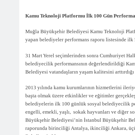
3 Ay Önce
Kamu Teknoloji Platformu İlk 100 Gün Performa
Muğla Büyükşehir Belediyesi Kamu Teknoloji Platfo
yapan belediyeler performans raporu listesinde ilk 5
31 Mart Yerel seçimlerinden sonra Cumhuriyet Halk
belediyecilik performansının değerlendirildiği K
Belediyesi vatandaşların yaşam kalitesini arttırdığı p
2013 yılında kamu kurumlarının hizmetlerini ileriye
başta olmak üzere etkinlikler ve eğitimler gerçek
belediyelerin ilk 100 günlük sosyal belediyecilik 
engelli, emekli, yaşlı, sokak hayvanları ve diğer s
Büyükşehir Belediyesi’nin İstanbul Büyükşehir Bele
raporunda birinciliği Antalya, ikinciliği Ankara,