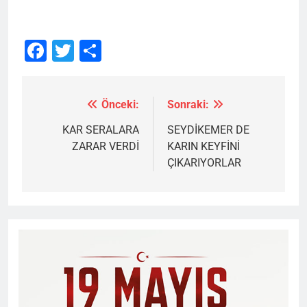
Facebook
Twitter
Share
Önceki:
Sonraki:
Yazı
gezinmesi
KAR SERALARA
SEYDİKEMER DE
ZARAR VERDİ
KARIN KEYFİNİ
ÇIKARIYORLAR