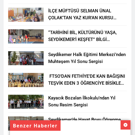
İLÇE MÜFTÜSÜ SELMAN ÜNAL
ÇOLAK’TAN YAZ KUR’AN KURSU
ÖĞRENCİLERİNE ZİYARET
“TARİHİNİ BİL, KÜLTÜRÜNÜ YAŞA,
SEYDİKEMER’İ KEŞFET” BİLGİ
YARIŞMASI BÜYÜK BEĞENİ ALDI
Seydikemer Halk Eğitimi Merkezi’nden
Muhteşem Yıl Sonu Sergisi
FTSO’DAN FETHİYE’DE KAN BAĞIŞINI
TEŞVİK EDEN 3 ÖĞRENCİYE BİSİKLET
HEDİYESİ
Kayacık Bozalan İlkokulu’ndan Yıl
Sonu Resim Sergisi
Seydikemer’de Hayat Boyu Öğrenme
Benzer Haberler
Haftası Kadıköy Sergisiyle Başladı