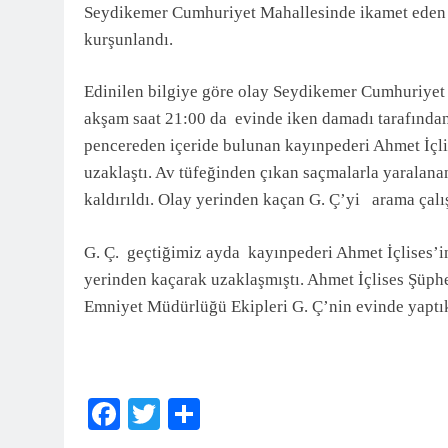
Seydikemer Cumhuriyet Mahallesinde ikamet eden A
3 Ay Önce
kurşunlandı.
Edinilen bilgiye göre olay Seydikemer Cumhuriyet
akşam saat 21:00 da evinde iken damadı tarafından s
pencereden içeride bulunan kayınpederi Ahmet İçlise
uzaklaştı. Av tüfeğinden çıkan saçmalarla yaralana
kaldırıldı. Olay yerinden kaçan G. Ç’yi arama çal
G. Ç. geçtiğimiz ayda kayınpederi Ahmet İçlises’in 
yerinden kaçarak uzaklaşmıştı. Ahmet İçlises Şüphe
Emniyet Müdürlüğü Ekipleri G. Ç’nin evinde yaptık
Facebook
Twitter
Share