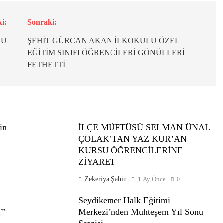
i:
Sonraki:
DU
ŞEHİT GÜRCAN AKAN İLKOKULU ÖZEL
EĞİTİM SINIFI ÖĞRENCİLERİ GÖNÜLLERİ
FETHETTİ
in
İLÇE MÜFTÜSÜ SELMAN ÜNAL
ÇOLAK’TAN YAZ KUR’AN
KURSU ÖĞRENCİLERİNE
ZİYARET
Zekeriya Şahin
1 Ay Önce
0
Seydikemer Halk Eğitimi
T”
Merkezi’nden Muhteşem Yıl Sonu
Sergisi