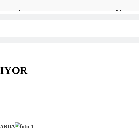
SELMAN ÜNAL ÇOLAK’TAN YAZ KUR’AN KURSU ÖĞRENCİL
KÜLTÜRÜNÜ YAŞA, SEYDİKEMER’İ KEŞFET” BİLGİ YARIŞM
timi Merkezi’nden Muhteşem Yıl Sonu Sergisi
YE’DE KAN BAĞIŞINI TEŞVİK EDEN 3 ÖĞRENCİYE BİSİKL
NIYOR
okulu’ndan Yıl Sonu Resim Sergisi
 Boyu Öğrenme Haftası Kadıköy Sergisiyle Başladı
ARK PROJESİ İÇİN BAŞKAN DURMUŞ’A YETKİ VERİLDİ
Deresi Tepkisi Büyüyor: “Yetkililer Vatandaşın Sesini Duysun”
RARDA
ya Geçit Yok: 9 Tutuklama