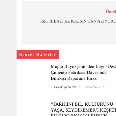
Öncek
Yazı
gezinmesi
IŞIK İHLALİ AZ KALSIN CAN ALIYOR
Benzer Haberler
Muğla Büyükşehir’den Bayır-Deşt
Çimento Fabrikası Davasında
Bilirkişi Raporuna İtiraz
Zekeriya Şahin
3 Hafta Önce
0
“TARİHİNİ BİL, KÜLTÜRÜNÜ
YAŞA, SEYDİKEMER’İ KEŞFE
BİLGİ YARIŞMASI BÜYÜK