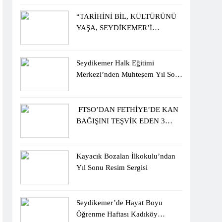
ÖĞRENCİLERİNE ZİYARET
“TARİHİNİ BİL, KÜLTÜRÜNÜ
YAŞA, SEYDİKEMER’İ
KEŞFET” BİLGİ YARIŞMASI
BÜYÜK BEĞENİ ALDI
Seydikemer Halk Eğitimi
Merkezi’nden Muhteşem Yıl Sonu
Sergisi
FTSO’DAN FETHİYE’DE KAN
BAĞIŞINI TEŞVİK EDEN 3
ÖĞRENCİYE BİSİKLET
HEDİYESİ
Kayacık Bozalan İlkokulu’ndan
Yıl Sonu Resim Sergisi
Seydikemer’de Hayat Boyu
Öğrenme Haftası Kadıköy