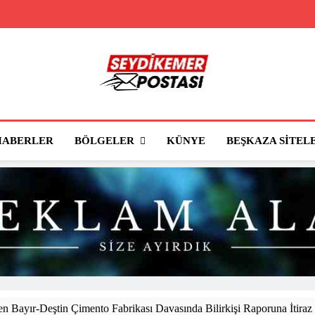
Seydikemer Posta
Seydikemer'in Haber Sitesi
BÖLGELER
HABERLER
KÜNYE
BEŞKAZA SITEL
 Bayır-Deştin Çimento Fabrikası Davasında Bilirkişi Raporuna İtiraz