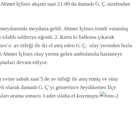
hmet İçlises akşam saat 21:00 da damadı G. Ç. tarafından
 meydanında meydana geldi. Ahmet İçlises isimli vatandaş
ilahlı saldırıya uğradı. 2. Katta ki balkona çıkarak
s’e av tüfeği ile iki el ateş eden G. Ç. olay yerinden hızla
n Ahmet İçlises olay yerine gelen ambulansla hastaneye
ışmaları devam ediyor.
evine sabah saat 5 de av tüfeği ile ateş etmiş ve olay
li olarak damadı G. Ç’yi gösterince Seydikemer İlçe
ları arama sonucu 3 adet silaha el koymuştu.