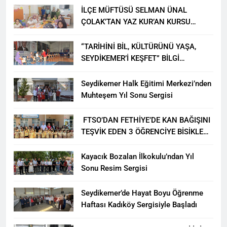
İLÇE MÜFTÜSÜ SELMAN ÜNAL
ÇOLAK’TAN YAZ KUR’AN KURSU
ÖĞRENCİLERİNE ZİYARET
“TARİHİNİ BİL, KÜLTÜRÜNÜ YAŞA,
SEYDİKEMER’İ KEŞFET” BİLGİ
YARIŞMASI BÜYÜK BEĞENİ ALDI
Seydikemer Halk Eğitimi Merkezi’nden
Muhteşem Yıl Sonu Sergisi
FTSO’DAN FETHİYE’DE KAN BAĞIŞINI
TEŞVİK EDEN 3 ÖĞRENCİYE BİSİKLET
HEDİYESİ
Kayacık Bozalan İlkokulu’ndan Yıl
Sonu Resim Sergisi
Seydikemer’de Hayat Boyu Öğrenme
Haftası Kadıköy Sergisiyle Başladı