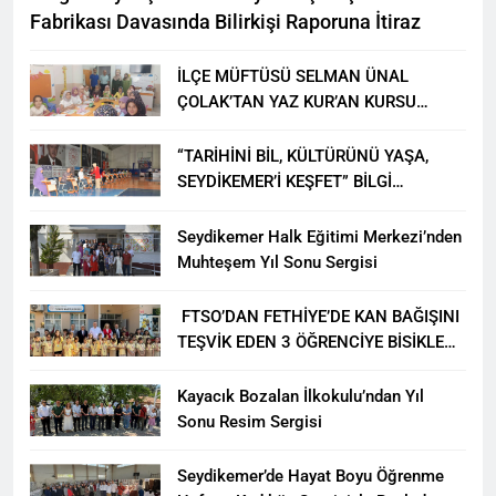
Fabrikası Davasında Bilirkişi Raporuna İtiraz
İLÇE MÜFTÜSÜ SELMAN ÜNAL
ÇOLAK’TAN YAZ KUR’AN KURSU
ÖĞRENCİLERİNE ZİYARET
“TARİHİNİ BİL, KÜLTÜRÜNÜ YAŞA,
SEYDİKEMER’İ KEŞFET” BİLGİ
YARIŞMASI BÜYÜK BEĞENİ ALDI
Seydikemer Halk Eğitimi Merkezi’nden
Muhteşem Yıl Sonu Sergisi
FTSO’DAN FETHİYE’DE KAN BAĞIŞINI
TEŞVİK EDEN 3 ÖĞRENCİYE BİSİKLET
HEDİYESİ
Kayacık Bozalan İlkokulu’ndan Yıl
Sonu Resim Sergisi
Seydikemer’de Hayat Boyu Öğrenme