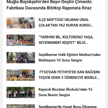
Muğla Büyükşehir’den Bayır-Deştin Çimento
Fabrikası Davasında Bilirkişi Raporuna İtiraz
İLÇE MÜFTÜSÜ SELMAN ÜNAL
ÇOLAK’TAN YAZ KUR’AN KURSU
ÖĞRENCİLERİNE ZİYARET
“TARİHİNİ BİL, KÜLTÜRÜNÜ YAŞA,
SEYDİKEMER’İ KEŞFET” BİLGİ
YARIŞMASI BÜYÜK BEĞENİ ALDI
Seydikemer Halk Eğitimi Merkezi’nden
Muhteşem Yıl Sonu Sergisi
FTSO’DAN FETHİYE’DE KAN BAĞIŞINI
TEŞVİK EDEN 3 ÖĞRENCİYE BİSİKLET
HEDİYESİ
Kayacık Bozalan İlkokulu’ndan Yıl
Sonu Resim Sergisi
Seydikemer’de Hayat Boyu Öğrenme