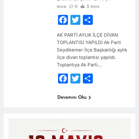
önce
0
5 mins
Facebook
Twitter
Share
AK PARTİ AYLIK İLÇE DİVAN
TOPLANTISI YAPILDI Ak Parti
Seydikemer İlçe Başkanlığı aylık
ilçe divan toplantısı yapıldı.
Toplantıya Ak Parti…
Facebook
Twitter
Share
Devamını Oku