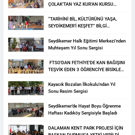
ÇOLAK’TAN YAZ KUR’AN KURSU
ÖĞRENCİLERİNE ZİYARET
“TARİHİNİ BİL, KÜLTÜRÜNÜ YAŞA,
SEYDİKEMER’İ KEŞFET” BİLGİ
YARIŞMASI BÜYÜK BEĞENİ ALDI
Seydikemer Halk Eğitimi Merkezi’nden
Muhteşem Yıl Sonu Sergisi
FTSO’DAN FETHİYE’DE KAN BAĞIŞINI
TEŞVİK EDEN 3 ÖĞRENCİYE BİSİKLET
HEDİYESİ
Kayacık Bozalan İlkokulu’ndan Yıl
Sonu Resim Sergisi
Seydikemer’de Hayat Boyu Öğrenme
Haftası Kadıköy Sergisiyle Başladı
DALAMAN KENT PARK PROJESİ İÇİN
BAŞKAN DURMUŞ’A YETKİ VERİLDİ