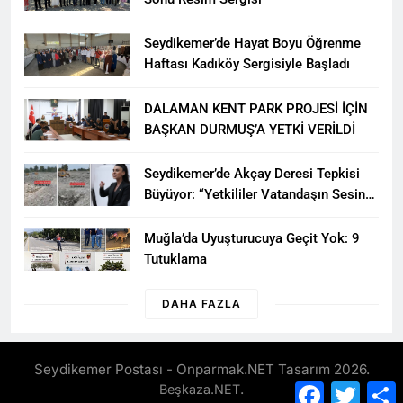
Seydikemer’de Hayat Boyu Öğrenme
Haftası Kadıköy Sergisiyle Başladı
DALAMAN KENT PARK PROJESİ İÇİN
BAŞKAN DURMUŞ’A YETKİ VERİLDİ
Seydikemer’de Akçay Deresi Tepkisi
Büyüyor: “Yetkililer Vatandaşın Sesini
Duysun”
Muğla’da Uyuşturucuya Geçit Yok: 9
Tutuklama
DAHA FAZLA
Seydikemer Postası - Onparmak.NET Tasarım 2026.
Facebook
Twitte
.
Beşkaza.NET