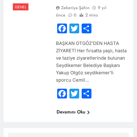
GENEL
Zekeriya Şahin
9 yıl
önce
0
2 mins
Facebook
Twitter
Share
BAŞKAN OTGÖZ’DEN HASTA
ZİYARETİ Her fırsatta yaşlı, hasta
ve taziye ziyaretlerinde bulunan
Seydikemer Belediye Başkanı
Yakup Otgöz seydikemer’li
sporcu Cemil…
Facebook
Twitter
Share
Devamını Oku