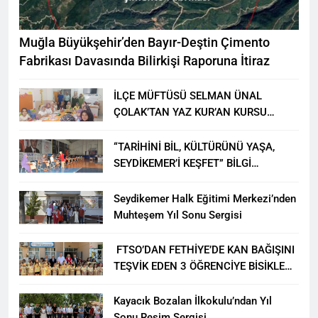
Muğla Büyükşehir’den Bayır-Deştin Çimento
Fabrikası Davasında Bilirkişi Raporuna İtiraz
İLÇE MÜFTÜSÜ SELMAN ÜNAL
ÇOLAK’TAN YAZ KUR’AN KURSU
ÖĞRENCİLERİNE ZİYARET
“TARİHİNİ BİL, KÜLTÜRÜNÜ YAŞA,
SEYDİKEMER’İ KEŞFET” BİLGİ
YARIŞMASI BÜYÜK BEĞENİ ALDI
Seydikemer Halk Eğitimi Merkezi’nden
Muhteşem Yıl Sonu Sergisi
FTSO’DAN FETHİYE’DE KAN BAĞIŞINI
TEŞVİK EDEN 3 ÖĞRENCİYE BİSİKLET
HEDİYESİ
Kayacık Bozalan İlkokulu’ndan Yıl
Sonu Resim Sergisi