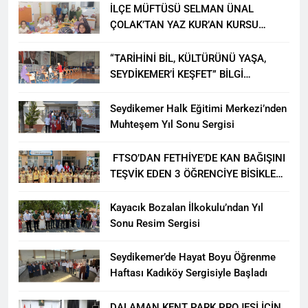
İLÇE MÜFTÜSÜ SELMAN ÜNAL
ÇOLAK’TAN YAZ KUR’AN KURSU
ÖĞRENCİLERİNE ZİYARET
“TARİHİNİ BİL, KÜLTÜRÜNÜ YAŞA,
SEYDİKEMER’İ KEŞFET” BİLGİ
YARIŞMASI BÜYÜK BEĞENİ ALDI
Seydikemer Halk Eğitimi Merkezi’nden
Muhteşem Yıl Sonu Sergisi
FTSO’DAN FETHİYE’DE KAN BAĞIŞINI
TEŞVİK EDEN 3 ÖĞRENCİYE BİSİKLET
HEDİYESİ
Kayacık Bozalan İlkokulu’ndan Yıl
Sonu Resim Sergisi
Seydikemer’de Hayat Boyu Öğrenme
Haftası Kadıköy Sergisiyle Başladı
DALAMAN KENT PARK PROJESİ İÇİN