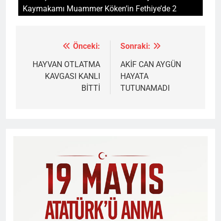
Kaymakamı Muammer Köken’in Fethiye’de 2
Önceki:
Sonraki:
Yazı
gezinmesi
HAYVAN OTLATMA
AKİF CAN AYGÜN
KAVGASI KANLI
HAYATA
BİTTİ
TUTUNAMADI