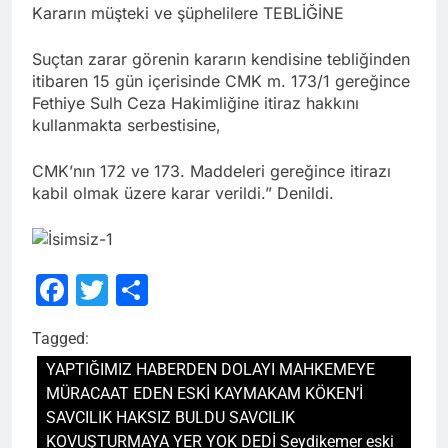
Kararın müşteki ve şüphelilere TEBLİĞİNE
Suçtan zarar görenin kararın kendisine tebliğinden
itibaren 15 gün içerisinde CMK m. 173/1 gereğince
Fethiye Sulh Ceza Hakimliğine itiraz hakkını
kullanmakta serbestisine,
CMK’nın 172 ve 173. Maddeleri gereğince itirazı
kabil olmak üzere karar verildi.” Denildi.
Facebook
Twitter
Share
Tagged:
YAPTIĞIMIZ HABERDEN DOLAYI MAHKEMEYE
MÜRACAAT EDEN ESKİ KAYMAKAM KÖKEN’İ
SAVCILIK HAKSIZ BULDU SAVCILIK
KOVUŞTURMAYA YER YOK DEDİ Seydikemer eski