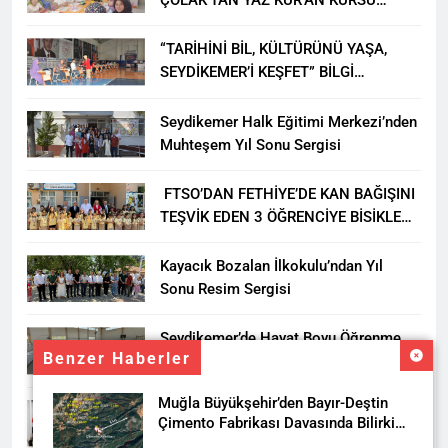
ÖĞRENCİLERİNE ZİYARET
“TARİHİNİ BİL, KÜLTÜRÜNÜ YAŞA,
SEYDİKEMER’İ KEŞFET” BİLGİ
YARIŞMASI BÜYÜK BEĞENİ ALDI
Seydikemer Halk Eğitimi Merkezi’nden
Muhteşem Yıl Sonu Sergisi
FTSO’DAN FETHİYE’DE KAN BAĞIŞINI
TEŞVİK EDEN 3 ÖĞRENCİYE BİSİKLET
HEDİYESİ
Kayacık Bozalan İlkokulu’ndan Yıl
Sonu Resim Sergisi
Seydikemer’de Hayat Boyu Öğrenme
Benzer Haberler
Haftası Kadıköy Sergisiyle Başladı
Muğla Büyükşehir’den Bayır-Deştin
DALAMAN KENT PARK PROJESİ İÇİN
Çimento Fabrikası Davasında Bilirkişi
BAŞKAN DURMUŞ’A YETKİ VERİLDİ
Raporuna İtiraz