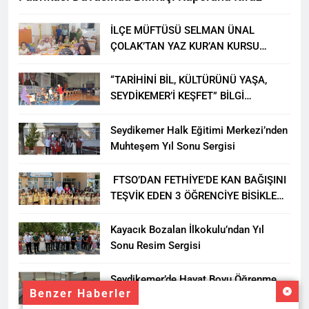
İLÇE MÜFTÜSÜ SELMAN ÜNAL
ÇOLAK’TAN YAZ KUR’AN KURSU
ÖĞRENCİLERİNE ZİYARET
“TARİHİNİ BİL, KÜLTÜRÜNÜ YAŞA,
SEYDİKEMER’İ KEŞFET” BİLGİ
YARIŞMASI BÜYÜK BEĞENİ ALDI
Seydikemer Halk Eğitimi Merkezi’nden
Muhteşem Yıl Sonu Sergisi
FTSO’DAN FETHİYE’DE KAN BAĞIŞINI
TEŞVİK EDEN 3 ÖĞRENCİYE BİSİKLET
HEDİYESİ
Kayacık Bozalan İlkokulu’ndan Yıl
Sonu Resim Sergisi
Seydikemer’de Hayat Boyu Öğrenme
Benzer Haberler
Haftası Kadıköy Sergisiyle Başladı