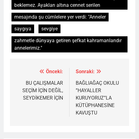
beklemez. Ayakları altına cennet serilen
mesajında şu cümlelere yer verdi: "Anneler
saygıya
sevgiye
zahmetle dünyaya getiren şefkat kahramanlarıdır
annelerimiz."
Önceki:
Sonraki:
Yazı
gezinmesi
BU ÇALIŞMALAR
BAĞLIAĞAÇ OKULU
SEÇİM İÇİN DEĞİL,
”HAYALLER
SEYDİKEMER İÇİN
KURUYORUZ”LA
KÜTÜPHANESİNE
KAVUŞTU