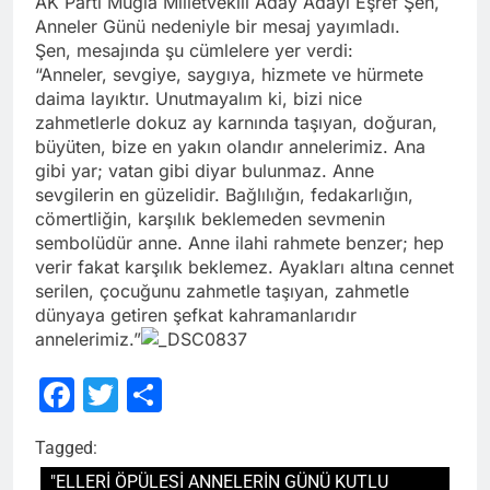
AK Parti Muğla Milletvekili Aday Adayı Eşref Şen,
Anneler Günü nedeniyle bir mesaj yayımladı.
Şen, mesajında şu cümlelere yer verdi:
“Anneler, sevgiye, saygıya, hizmete ve hürmete
daima layıktır. Unutmayalım ki, bizi nice
zahmetlerle dokuz ay karnında taşıyan, doğuran,
büyüten, bize en yakın olandır annelerimiz. Ana
gibi yar; vatan gibi diyar bulunmaz. Anne
sevgilerin en güzelidir. Bağlılığın, fedakarlığın,
cömertliğin, karşılık beklemeden sevmenin
sembolüdür anne. Anne ilahi rahmete benzer; hep
verir fakat karşılık beklemez. Ayakları altına cennet
serilen, çocuğunu zahmetle taşıyan, zahmetle
dünyaya getiren şefkat kahramanlarıdır
annelerimiz.”
Facebook
Twitter
Share
Tagged:
"ELLERİ ÖPÜLESİ ANNELERİN GÜNÜ KUTLU