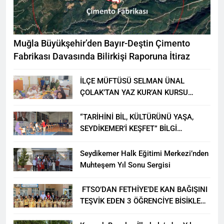
Muğla Büyükşehir’den Bayır-Deştin Çimento
Fabrikası Davasında Bilirkişi Raporuna İtiraz
İLÇE MÜFTÜSÜ SELMAN ÜNAL
ÇOLAK’TAN YAZ KUR’AN KURSU
ÖĞRENCİLERİNE ZİYARET
“TARİHİNİ BİL, KÜLTÜRÜNÜ YAŞA,
SEYDİKEMER’İ KEŞFET” BİLGİ
YARIŞMASI BÜYÜK BEĞENİ ALDI
Seydikemer Halk Eğitimi Merkezi’nden
Muhteşem Yıl Sonu Sergisi
FTSO’DAN FETHİYE’DE KAN BAĞIŞINI
TEŞVİK EDEN 3 ÖĞRENCİYE BİSİKLET
HEDİYESİ