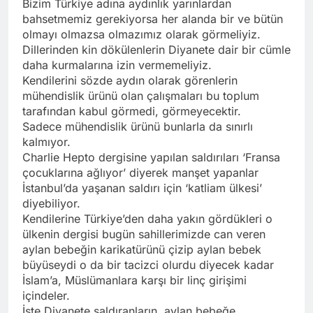
Bizim Türkiye adına aydınlık yarınlardan
bahsetmemiz gerekiyorsa her alanda bir ve bütün
olmayı olmazsa olmazımız olarak görmeliyiz.
Dillerinden kin dökülenlerin Diyanete dair bir cümle
daha kurmalarına izin vermemeliyiz.
Kendilerini sözde aydın olarak görenlerin
mühendislik ürünü olan çalışmaları bu toplum
tarafından kabul görmedi, görmeyecektir.
Sadece mühendislik ürünü bunlarla da sınırlı
kalmıyor.
Charlie Hepto dergisine yapılan saldırıları ‘Fransa
çocuklarına ağlıyor’ diyerek manşet yapanlar
İstanbul’da yaşanan saldırı için ‘katliam ülkesi’
diyebiliyor.
Kendilerine Türkiye’den daha yakın gördükleri o
ülkenin dergisi bugün sahillerimizde can veren
aylan bebeğin karikatürünü çizip aylan bebek
büyüseydi o da bir tacizci olurdu diyecek kadar
İslam’a, Müslümanlara karşı bir linç girişimi
içindeler.
İşte Diyanete saldıranların, aylan bebeğe