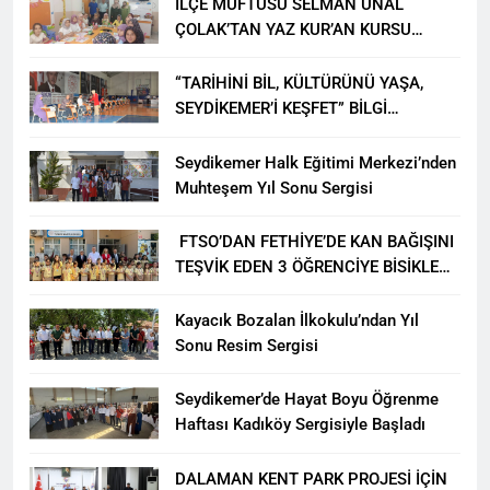
İLÇE MÜFTÜSÜ SELMAN ÜNAL
ÇOLAK’TAN YAZ KUR’AN KURSU
ÖĞRENCİLERİNE ZİYARET
“TARİHİNİ BİL, KÜLTÜRÜNÜ YAŞA,
SEYDİKEMER’İ KEŞFET” BİLGİ
YARIŞMASI BÜYÜK BEĞENİ ALDI
Seydikemer Halk Eğitimi Merkezi’nden
Muhteşem Yıl Sonu Sergisi
FTSO’DAN FETHİYE’DE KAN BAĞIŞINI
TEŞVİK EDEN 3 ÖĞRENCİYE BİSİKLET
HEDİYESİ
Kayacık Bozalan İlkokulu’ndan Yıl
Sonu Resim Sergisi
Seydikemer’de Hayat Boyu Öğrenme
Haftası Kadıköy Sergisiyle Başladı
DALAMAN KENT PARK PROJESİ İÇİN