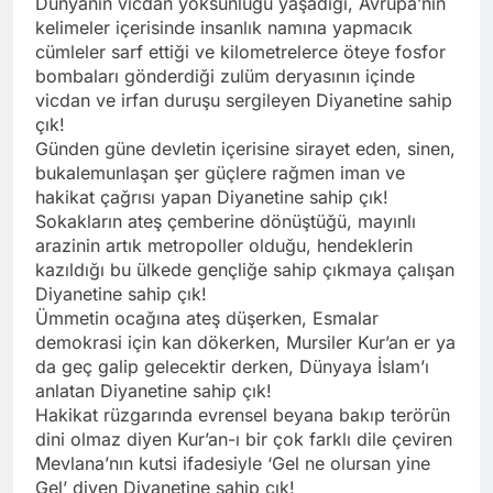
Dünyanın vicdan yoksunluğu yaşadığı, Avrupa’nın
kelimeler içerisinde insanlık namına yapmacık
cümleler sarf ettiği ve kilometrelerce öteye fosfor
bombaları gönderdiği zulüm deryasının içinde
vicdan ve irfan duruşu sergileyen Diyanetine sahip
çık!
Günden güne devletin içerisine sirayet eden, sinen,
bukalemunlaşan şer güçlere rağmen iman ve
hakikat çağrısı yapan Diyanetine sahip çık!
Sokakların ateş çemberine dönüştüğü, mayınlı
arazinin artık metropoller olduğu, hendeklerin
kazıldığı bu ülkede gençliğe sahip çıkmaya çalışan
Diyanetine sahip çık!
Ümmetin ocağına ateş düşerken, Esmalar
demokrasi için kan dökerken, Mursiler Kur’an er ya
da geç galip gelecektir derken, Dünyaya İslam’ı
anlatan Diyanetine sahip çık!
Hakikat rüzgarında evrensel beyana bakıp terörün
dini olmaz diyen Kur’an-ı bir çok farklı dile çeviren
Mevlana’nın kutsi ifadesiyle ‘Gel ne olursan yine
Gel’ diyen Diyanetine sahip çık!