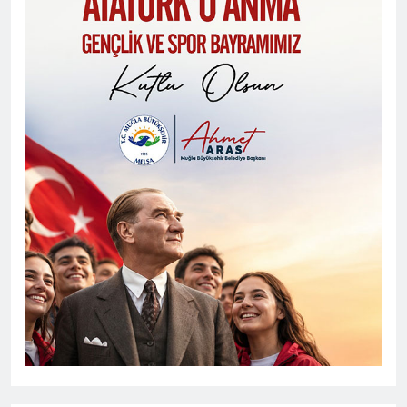
Seydikemer Halk Eğitimi
Merkezi’nden Muhteşem Yıl Sonu
Sergisi
Zekeriya Şahin
2 ay önce
0