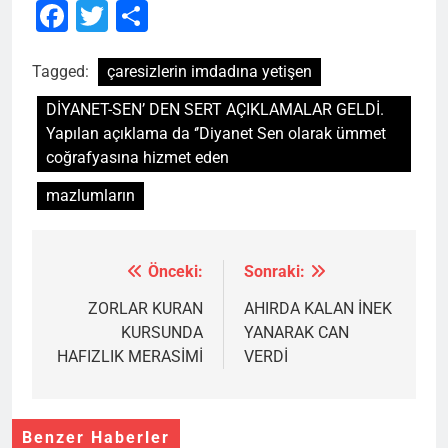
Facebook
Twitter
Share
Tagged:
çaresizlerin imdadına yetişen
DİYANET-SEN’ DEN SERT AÇIKLAMALAR GELDİ.
Yapılan açıklama da ‘’Diyanet Sen olarak ümmet
coğrafyasına hizmet eden
mazlumların
Önceki:
Sonraki:
Yazı
gezinmesi
ZORLAR KURAN
AHIRDA KALAN İNEK
KURSUNDA
YANARAK CAN
HAFIZLIK MERASİMİ
VERDİ
Benzer Haberler