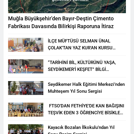
Muğla Büyükşehir’den Bayır-Deştin Çimento
Fabrikası Davasında Bilirkişi Raporuna İtiraz
İLÇE MÜFTÜSÜ SELMAN ÜNAL
ÇOLAK’TAN YAZ KUR’AN KURSU
ÖĞRENCİLERİNE ZİYARET
“TARİHİNİ BİL, KÜLTÜRÜNÜ YAŞA,
SEYDİKEMER’İ KEŞFET” BİLGİ
YARIŞMASI BÜYÜK BEĞENİ ALDI
Seydikemer Halk Eğitimi Merkezi’nden
Muhteşem Yıl Sonu Sergisi
FTSO’DAN FETHİYE’DE KAN BAĞIŞINI
TEŞVİK EDEN 3 ÖĞRENCİYE BİSİKLET
HEDİYESİ
Kayacık Bozalan İlkokulu’ndan Yıl