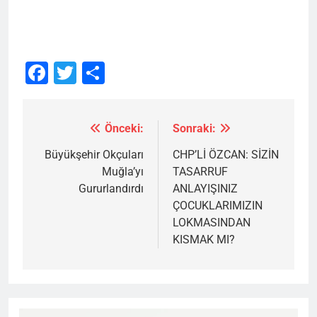
Facebook
Twitter
Share
Önceki:
Sonraki:
Yazı
gezinmesi
Büyükşehir Okçuları
CHP’Lİ ÖZCAN: SİZİN
Muğla’yı
TASARRUF
Gururlandırdı
ANLAYIŞINIZ
ÇOCUKLARIMIZIN
LOKMASINDAN
KISMAK MI?