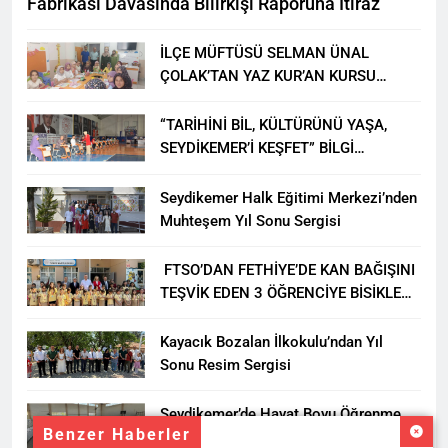
Fabrikası Davasında Bilirkişi Raporuna İtiraz
İLÇE MÜFTÜSÜ SELMAN ÜNAL
ÇOLAK’TAN YAZ KUR’AN KURSU
ÖĞRENCİLERİNE ZİYARET
“TARİHİNİ BİL, KÜLTÜRÜNÜ YAŞA,
SEYDİKEMER’İ KEŞFET” BİLGİ
YARIŞMASI BÜYÜK BEĞENİ ALDI
Seydikemer Halk Eğitimi Merkezi’nden
Muhteşem Yıl Sonu Sergisi
FTSO’DAN FETHİYE’DE KAN BAĞIŞINI
TEŞVİK EDEN 3 ÖĞRENCİYE BİSİKLET
HEDİYESİ
Kayacık Bozalan İlkokulu’ndan Yıl
Sonu Resim Sergisi
Seydikemer’de Hayat Boyu Öğrenme
Benzer Haberler
Haftası Kadıköy Sergisiyle Başladı